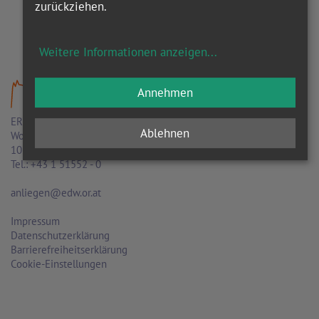
zurückziehen.
Weitere Informationen anzeigen
...
Annehmen
ERZDIÖZESE WIEN
Ablehnen
Wollzeile 2
1010 Wien
Tel.: +43 1 51552 - 0
anliegen@edw.or.at
Impressum
Datenschutzerklärung
Barrierefreiheitserklärung
Cookie-Einstellungen