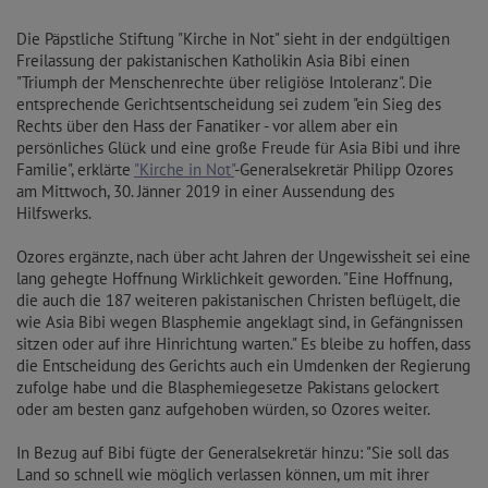
Die Päpstliche Stiftung "Kirche in Not" sieht in der endgültigen
Freilassung der pakistanischen Katholikin Asia Bibi einen
"Triumph der Menschenrechte über religiöse Intoleranz". Die
entsprechende Gerichtsentscheidung sei zudem "ein Sieg des
Rechts über den Hass der Fanatiker - vor allem aber ein
persönliches Glück und eine große Freude für Asia Bibi und ihre
Familie", erklärte
"Kirche in Not"
-Generalsekretär Philipp Ozores
am Mittwoch, 30. Jänner 2019 in einer Aussendung des
Hilfswerks.
Ozores ergänzte, nach über acht Jahren der Ungewissheit sei eine
lang gehegte Hoffnung Wirklichkeit geworden. "Eine Hoffnung,
die auch die 187 weiteren pakistanischen Christen beflügelt, die
wie Asia Bibi wegen Blasphemie angeklagt sind, in Gefängnissen
sitzen oder auf ihre Hinrichtung warten." Es bleibe zu hoffen, dass
die Entscheidung des Gerichts auch ein Umdenken der Regierung
zufolge habe und die Blasphemiegesetze Pakistans gelockert
oder am besten ganz aufgehoben würden, so Ozores weiter.
In Bezug auf Bibi fügte der Generalsekretär hinzu: "Sie soll das
Land so schnell wie möglich verlassen können, um mit ihrer