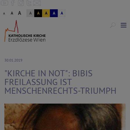
A
A
A
A
A
A
A
A
30.01.2019
"KIRCHE IN NOT": BIBIS
FREILASSUNG IST
MENSCHENRECHTS-TRIUMPH