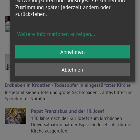
Notwendigkeiten und Sonstiges. Sie können Ihre
Zustimmung später jederzeit ändern oder
zurückziehen.
Papst Franziskus sagt öffentliche Gottesdienste
zu Neujahr ab
Papst Franziskus hat kurzfristig seine Gottesdienste
Weitere Informationen anzeigen
...
zum Jahreswechsel abgesagt. Grund sind laut seinem
Sprecher Matteo Bruni akute Ischiasschmerzen.
Annehmen
Papst Franziskus ruft zu Hilfe für Kroatien auf
Franziskus drückt bei Videoansprache im Vatikan
Ablehnen
Solidarität mit Betroffenen aus.
Erdbeben in Kroatien - Todesopfer in eingestürtzter Kirche
Insgesamt sieben Tote und große Sachschäden. Caritas bittet um
Spenden für Nothilfe.
Papst Franziskus und der Hl. Josef
150 Jahre nach der Kür Josefs zum kirchlichen
Universalpatron hat der Papst ein Josefsjahr für die
Kirche ausgerufen.