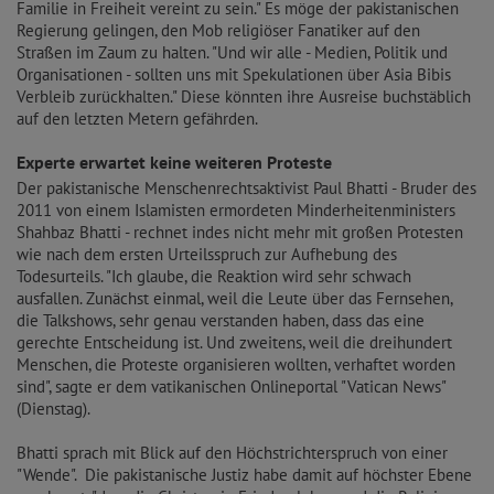
Familie in Freiheit vereint zu sein." Es möge der pakistanischen
Regierung gelingen, den Mob religiöser Fanatiker auf den
Straßen im Zaum zu halten. "Und wir alle - Medien, Politik und
Organisationen - sollten uns mit Spekulationen über Asia Bibis
Verbleib zurückhalten." Diese könnten ihre Ausreise buchstäblich
auf den letzten Metern gefährden.
Experte erwartet keine weiteren Proteste
Der pakistanische Menschenrechtsaktivist Paul Bhatti - Bruder des
2011 von einem Islamisten ermordeten Minderheitenministers
Shahbaz Bhatti - rechnet indes nicht mehr mit großen Protesten
wie nach dem ersten Urteilsspruch zur Aufhebung des
Todesurteils. "Ich glaube, die Reaktion wird sehr schwach
ausfallen. Zunächst einmal, weil die Leute über das Fernsehen,
die Talkshows, sehr genau verstanden haben, dass das eine
gerechte Entscheidung ist. Und zweitens, weil die dreihundert
Menschen, die Proteste organisieren wollten, verhaftet worden
sind", sagte er dem vatikanischen Onlineportal "Vatican News"
(Dienstag).
Bhatti sprach mit Blick auf den Höchstrichterspruch von einer
"Wende". Die pakistanische Justiz habe damit auf höchster Ebene