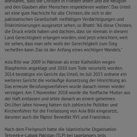
anerkannt, "dass die Christen in Frieden leben und die Religion
und den Glauben aller Menschen respektieren wollen". Das Urteil
sei eine gute Nachricht für alle Christen, die sich in der
pakistanischen Gesellschaft vielfältigen Verdächtigungen und
Diskriminierungen ausgesetzt sehen, so Bhatti: "All diese Christen,
die Druck erlebt haben und dachten, dass sie niemals in diesem
Land Gerechtigkeit erlangen würden, sind jetzt erleichtert, weil
sie sehen, dass man sehr wohl der Gerechtigkeit zum Sieg
verhelfen kann. Das ist der Anfang eines wichtigen Wandels."
Asia Bibi war 2009 in Pakistan als erste Katholikin wegen
Blasphemie angeklagt und 2010 zum Tode verurteilt worden.
2014 bestätigte ein Gericht das Urteil. Im Juli 2015 ordnete ein
weiteres Gericht die vorläufige Aussetzung der Hinrichtung an.
Das erneute Berufungsverfahren wurde danach immer wieder
verzögert. Am 7. November 2018 wurde die fünffache Mutter aus
der Haft entlassen und lebte danach an einem geheimen
Ort.Über Jahre hinweg hatten sich zahlreiche Politiker und
Kirchenführer für die Freilassung von Asia Bibi eingesetzt,
darunter auch die Päpste Benedikt XVI. und Franziskus.
Nach dem Freispruch hatte die islamistische Organisation
Tehreek-e-Labaik Pakistan (TLP) bei tagelangen, teils