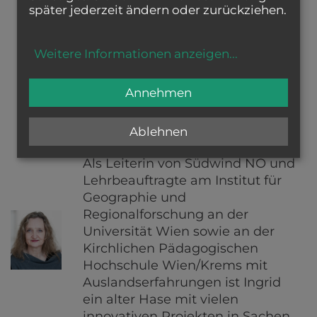
später jederzeit ändern oder zurückziehen.
gutes Leben aller zu engagieren“
in dem Bewusstsein „von etwas
Größerem getragen zu sein“.
Weitere Informationen anzeigen
...
Annehmen
Ingrid Schwarz
Ablehnen
Als Leiterin von Südwind NÖ und
Lehrbeauftragte am Institut für
Geographie und
Regionalforschung an der
Universität Wien sowie an der
Kirchlichen Pädagogischen
Hochschule Wien/Krems mit
Auslandserfahrungen ist Ingrid
ein alter Hase mit vielen
innovativen Projekten in Sachen