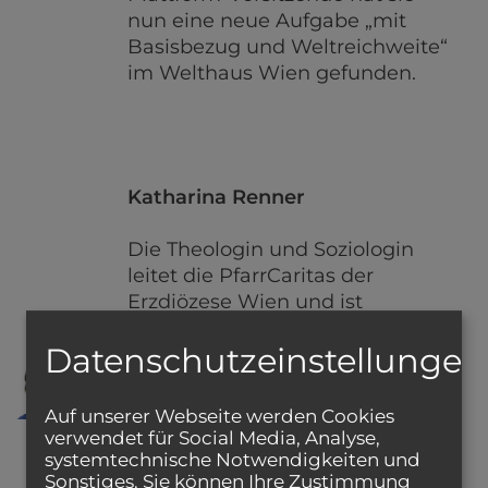
nun eine neue Aufgabe „mit
Basisbezug und Weltreichweite“
im Welthaus Wien gefunden.
Katharina Renner
Die Theologin und Soziologin
leitet die PfarrCaritas der
Erzdiözese Wien und ist
Vizepräsidentin der Katholischen
Datenschutzeinstellungen
Aktion Österreich. Christsein
bedeutet für sie „sich gegen
Unrechtsstrukturen zu wenden,
Auf unserer Webseite werden Cookies
sich um die Mitwelt zu
verwendet für Social Media, Analyse,
kümmern, den Menschen
systemtechnische Notwendigkeiten und
Sonstiges. Sie können Ihre Zustimmung
zugewandt sein - sich für ein