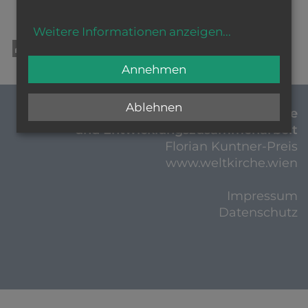
Weitere Informationen anzeigen
...
drucken
teilen
tweet
Annehmen
Ablehnen
Diözesankommission für Weltkirche
und Entwicklungszusammenarbeit
Florian Kuntner-Preis
www.weltkirche.wien
Impressum
Datenschutz