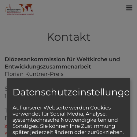
Kontakt
Diözesankommission für Weltkirche und
Entwicklungszusammenarbeit
Florian Kuntner-Preis
Stephansplatz 6/DG/633
Datenschutzeinstellungen
1010 Wien
Auf unserer Webseite werden Cookies
Tel:
01/515 52-3355
verwendet für Social Media, Analyse,
Fax: 01/515 52-2355
systemtechnische Notwendigkeiten und
weltkirche@edw.or.at
Sonstiges. Sie können Ihre Zustimmung
später jederzeit ändern oder zurückziehen.
www.weltkirche.wien