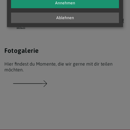
Annehmen
Ablehnen
16.02.2025
- ORF III - Johannes Haas - Ich traue auf
dich
Fotogalerie
Hier findest du Momente, die wir gerne mit dir teilen
möchten.