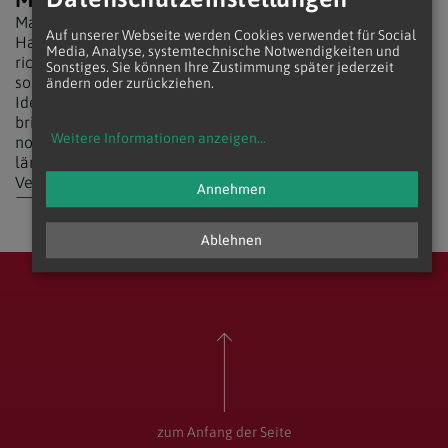
Martin ist unser
Auf unserer Webseite werden Cookies verwendet für Social
Hauptschalter. Mit den
Media, Analyse, systemtechnische Notwendigkeiten und
richtigen Kontakten
Sonstiges. Sie können Ihre Zustimmung später jederzeit
sorgt er für Energie, um
ändern oder zurückziehen.
Ideen zum Leuchten
bringen. Wo andere
Andrea
Georg
Weitere Informationen anzeigen
...
noch suchen, hat er
längst die benötigte
Verbindung hergestellt.
Annehmen
Ablehnen
zum Anfang der Seite