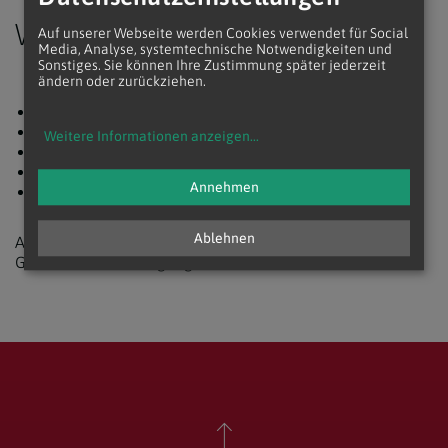
Weitere Termine
Auf unserer Webseite werden Cookies verwendet für Social
Media, Analyse, systemtechnische Notwendigkeiten und
Sonstiges. Sie können Ihre Zustimmung später jederzeit
ändern oder zurückziehen.
18.10.2026
18.04.2027
Weitere Informationen anzeigen
...
23.05.2027
24.10.2027
Annehmen
28.11.2027
Ablehnen
Alle Übertragungen finden in unserem
3
Gottesdienstübertragungsstudio Raum
statt.