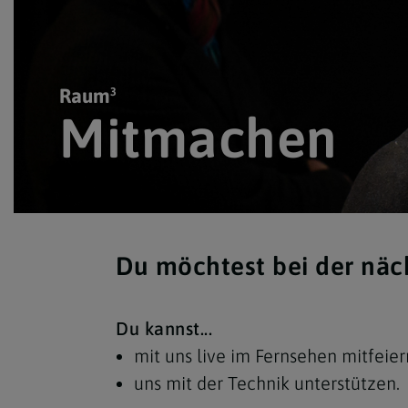
Raum³
Raum³
Mitmachen
Mitmachen
Du möchtest bei der nä
Du kannst...
mit uns live im Fernsehen mitfeie
uns mit der Technik unterstützen.