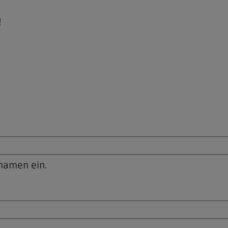
!
unamen ein.