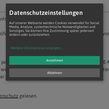
Datenschutzeinstellungen
Anfrage
Auf unserer Webseite werden Cookies verwendet für Social
Media, Analyse, systemtechnische Notwendigkeiten und
Sonstiges. Sie können Ihre Zustimmung später jederzeit
lfen möchtest (Technik {Kameraoperator*in, ...}, vor
ändern oder zurückziehen.
Weitere Informationen anzeigen
...
Annehmen
ne personenbezogenen Daten, nämlich Name und E-
erden dürfen und ich zu diesem Zweck kontaktiert werden da
Ablehnen
bei
webredaktion@edw.or.at
widerrufen.
enschutz
gelesen.