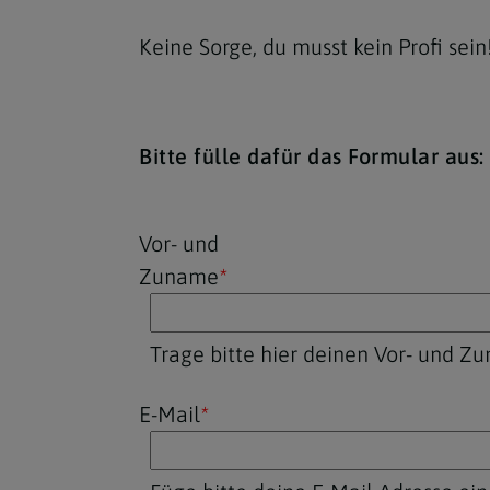
Keine Sorge, du musst kein Profi sein
Bitte fülle dafür das Formular aus:
Security token
Security token
Reference
Website
Vor- und
Zuname
*
Trage bitte hier deinen Vor- und Z
E-Mail
*