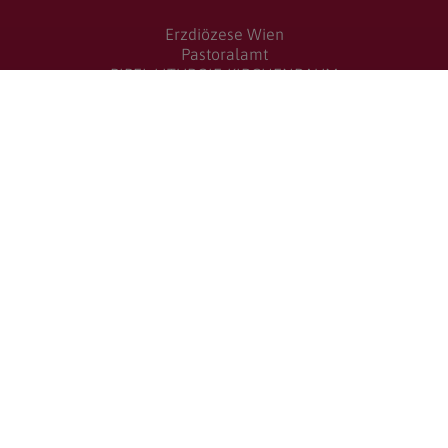
Erzdiözese Wien
Pastoralamt
BIBEL-LITURGIE-KIRCHENRAUM
1010 Wien, Stephansplatz 6, Stiege 1, 5. Stock
gottesdienstuebertragung@edw.or.at
T +43 1 515523049
Dein Feedback an uns