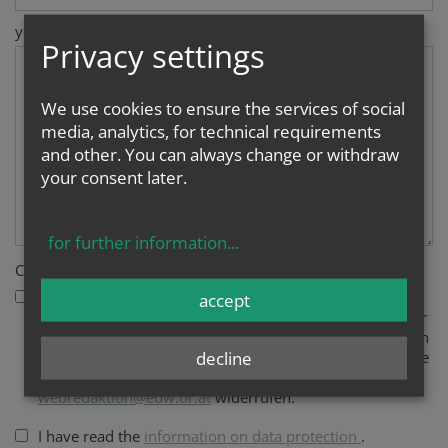
your message
*
Privacy settings
We use cookies to ensure the services of social
media, analytics, for technical requirements
and other. You can always change or withdraw
your consent later.
for further information
...
Consent
*
Hiermit stimme ich zu, dass meine personenbezogenen
accept
Daten, nämlich Name und E-Mailadresse im Rahmen der
Datenschutzerklärung
verarbeitet werden dürfen und ich
decline
zu diesem Zweck kontaktiert werden darf. Ich kann diese
Zustimmung jederzeit schriftlich bei
webredaktion@edw.or.at
widerrufen.
I have read the
information on data protection
.