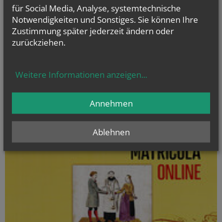
für Social Media, Analyse, systemtechnische
Hl. Felicissimus und hl. Agapitus, Hl. Gezelinus (Gozelin), Hl.
Gilbert, Hl....
Notwendigkeiten und Sonstiges. Sie können Ihre
Zustimmung später jederzeit ändern oder
zurückziehen.
Evangelium
Weitere Informationen anzeigen
...
von heute
Mt 17, 1–9 Fest der Verklärung des Herrn
Er wurde vor ihnen verwandelt; sein Gesicht leuchtete wie die Sonne
Annehmen
Ablehnen