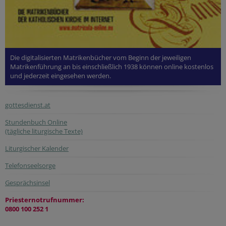
Die digitalisierten Matrikenbücher vom Beginn der jeweiligen
Matrikenführung an bis einschließlich 1938 können online kostenlos
und jederzeit eingesehen werden.
gottesdienst.at
Stundenbuch Online
(tägliche liturgische Texte)
Liturgischer Kalender
Telefonseelsorge
Gesprächsinsel
Priesternotrufnummer:
0800 100 252 1