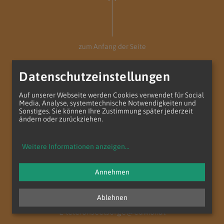
zum Anfang der Seite
Datenschutzeinstellungen
Auf unserer Webseite werden Cookies verwendet für Social
Media, Analyse, systemtechnische Notwendigkeiten und
Sonstiges. Sie können Ihre Zustimmung später jederzeit
ändern oder zurückziehen.
Weitere Informationen anzeigen
...
Annehmen
Telefonseelsorge
Ablehnen
T
+43 (1) 515 52-3606
E
telefonseelsorge@edw.or.at