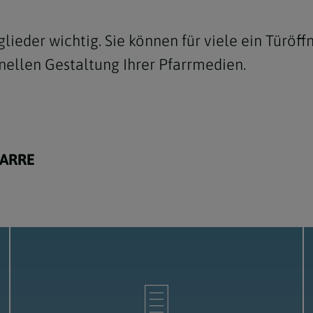
Pastoralplaner Tipps
glieder wichtig. Sie können für viele ein Türöf
nellen Gestaltung Ihrer Pfarrmedien.
FARRE
ttbewerb
 Sonntag