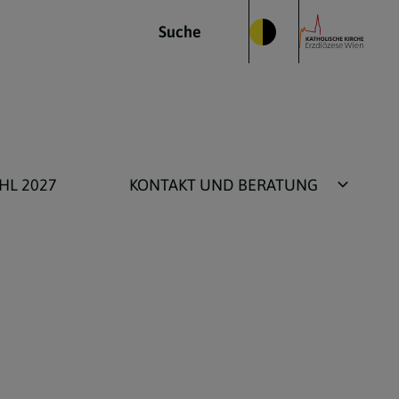
Suche
HL 2027
KONTAKT UND BERATUNG
Kontakt
Individuelle Pfarrberatung
Pfarr-Webseite Support
Anmeldung Umstellung Pfarr-
Micropage
Organisationshandbuch