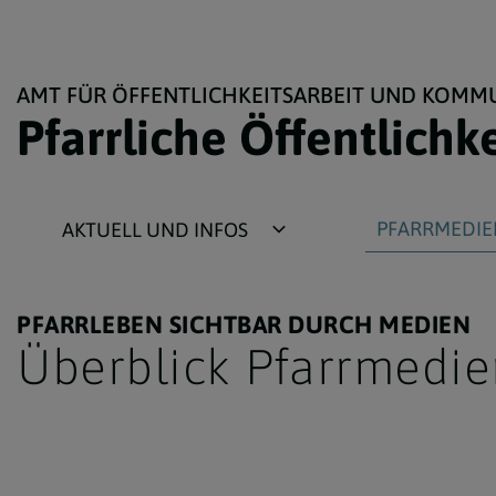
AMT FÜR ÖFFENTLICHKEITSARBEIT UND KOMM
Pfarrliche Öffentlichk
PFARRMEDIE
AKTUELL UND INFOS
Neuigkeiten
Pfarr-Webseite
Termine
Pfarrblatt
PFARRLEBEN SICHTBAR DURCH MEDIEN
Überblick Pfarrmedie
Newsletter
Schaukasten
Zielgruppen
Plakate und Flye
Medien extern
Bilder und Video
Erzbischof Berichterstattung
Gottesdienst App'