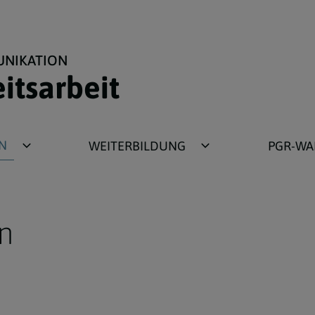
UNIKATION
eitsarbeit
N
WEITERBILDUNG
PGR-WA
Aktuelles Seminarangebot
Qualitätscoaching
n
Schulungsunterlagen
Pastoralplaner
r
Forum Pfarrmedien
s
Rückblick Seminarthemen
s