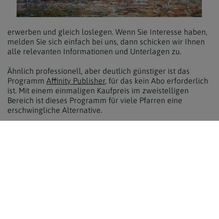
erwerben und gleich loslegen. Wenn Sie Interesse haben,
melden Sie sich einfach bei uns, dann schicken wir Ihnen
alle relevanten Informationen und Unterlagen zu.
Ähnlich professionell, aber deutlich günstiger ist das
Programm
Affinity Publisher
, für das kein Abo erforderlich
ist. Mit einem einmaligen Kaufpreis im zweistelligen
Bereich ist dieses Programm für viele Pfarren eine
erschwingliche Alternative.
Noch günstiger geht’s zumeist mit dem
Microsoft
Publisher,
der auf vielen PCs standardmäßig installiert ist
und etwas einfacher zu bedienen ist als die beiden Profi-
Programme. Auch für den Microsoft Publisher gibt es jetzt
eine kostenlose „Wellenbrecher“-Vorlage.
MEHR ÜBER DIE „WELLENBRECHER“-VORLAGE
LESEN SIE
HIER
.