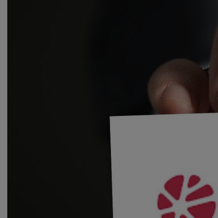
Presseaussendungen Erzdiözese
Livestream
Wien
Social Media
Mitgliederkommunikation
Filmvorführung
Offene Kirche
Newsletter
Bilddatenbanken
Pfarrmedien-We
Podcast
Medientipps Der
Tipps