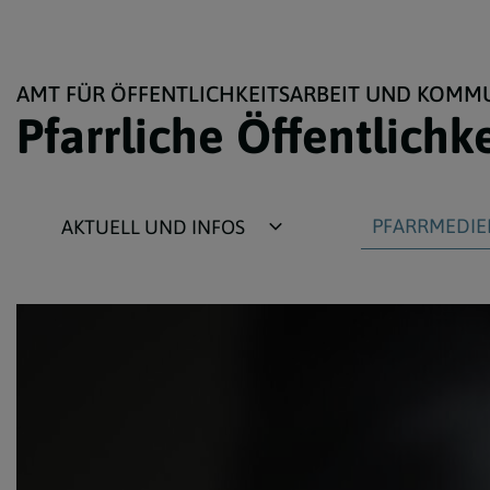
AMT FÜR ÖFFENTLICHKEITSARBEIT UND KOMM
Pfarrliche Öffentlichk
PFARRMEDIE
AKTUELL UND INFOS
Neuigkeiten
Pfarr-Webseite
Termine
Pfarrblatt
Newsletter
Schaukasten
Zielgruppen
Plakate und Flye
Medien extern
Bilder und Video
Erzbischof Berichterstattung
Gottesdienst App'