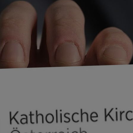
Pastoralplaner Tipps
ttbewerb
 Sonntag