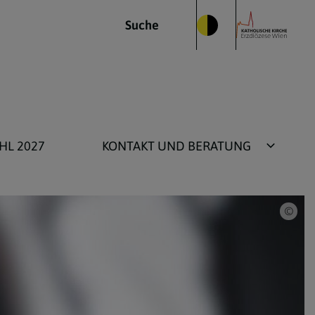
Suche
HL 2027
KONTAKT UND BERATUNG
Kontakt
Individuelle Pfarrberatung
Gerd
Pfarr-Webseite Support
Anmeldung Umstellung Pfarr-
Micropage
Organisationshandbuch