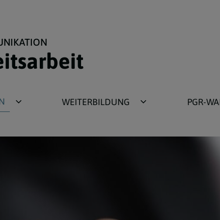
UNIKATION
eitsarbeit
N
WEITERBILDUNG
PGR-WA
Aktuelles Seminarangebot
Qualitätscoaching
Schulungsunterlagen
Pastoralplaner
r
Forum Pfarrmedien
s
Rückblick Seminarthemen
s