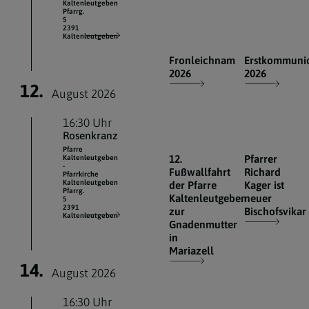
Kaltenleutgeben
Pfarrg.
5
2391
Kaltenleutgeben
Fronleichnam
Erstkommuni
2026
2026
12.
August 2026
16:30 Uhr
Rosenkranz
Pfarre
12.
Pfarrer
Kaltenleutgeben
-
Fußwallfahrt
Richard
Pfarrkirche
Kaltenleutgeben
der Pfarre
Kager ist
Pfarrg.
Kaltenleutgeben
neuer
5
2391
zur
Bischofsvikar
Kaltenleutgeben
Gnadenmutter
in
Mariazell
14.
August 2026
16:30 Uhr