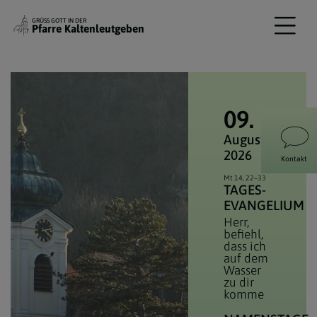
GRÜSS GOTT IN DER
Pfarre Kaltenleutgeben
09.
August
2026
Kontakt
Mt 14, 22–33
TAGES­
EVANGELIUM
Herr,
befiehl,
dass ich
auf dem
Wasser
zu dir
komme