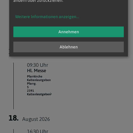
ändern oder zurückziehen.
Hl. Messe
Pfarrkirche
Kaltenleutgeben
Weitere Informationen anzeigen
...
Pfarrg.
5
2391
Kaltenleutgeben
Annehmen
Ablehnen
16.
August 2026
09:30 Uhr
Hl. Messe
Pfarrkirche
Kaltenleutgeben
Pfarrg.
5
2391
Kaltenleutgeben
18.
August 2026
16:30 Uhr