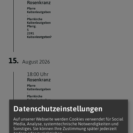
Rosenkranz
Pfarre
Kaltenleutgeben
-
Pfarrkirche
Kaltenleutgeben
Pfarrg.
5
2391
Kaltenleutgeben
15.
August 2026
18:00 Uhr
Rosenkranz
Pfarre
Kaltenleutgeben
-
Pfarrkirche
Kaltenleutgeben
Pfarrg.
Datenschutzeinstellungen
5
2391
Kaltenleutgeben
Auf unserer Webseite werden Cookies verwendet für Social
Media, Analyse, systemtechnische Notwendigkeiten und
Sonstiges. Sie können Ihre Zustimmung später jederzeit
18:30 Uhr