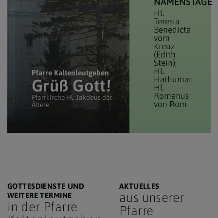
NAMENSTAGE
Hl.
Teresia
Benedicta
vom
Kreuz
(Edith
Stein)
Hl.
Pfarre Kaltenleutgeben
Hathumar
Grüß Gott!
Hl.
Romanus
Pfarrkirche Hl. Jakobus der
von Rom
Ältere
GOTTESDIENSTE UND
AKTUELLES
aus unserer
WEITERE TERMINE
in der Pfarre
Pfarre