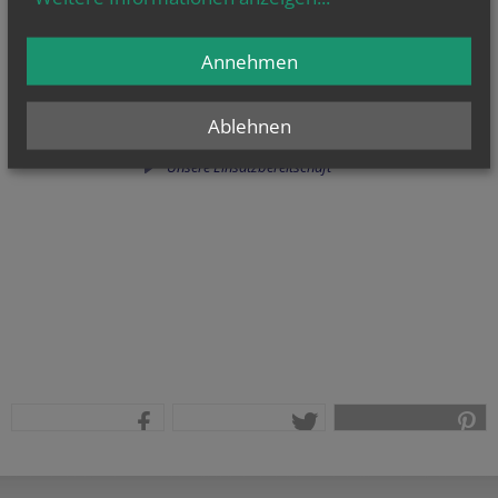
WANN WIR GERUFEN WERDEN
Annehmen
NotfallseelsorgerInnen werden von
Einsatzorganisationen angefordert. Für die
Betreuung und Begleitung Sterbender oder ihrer
Ablehnen
Angehörigen, bei Überbringung trauriger
Nachrichten und vielem mehr.
Unsere Einsatzbereitschaft
teilen
tweet
pin it