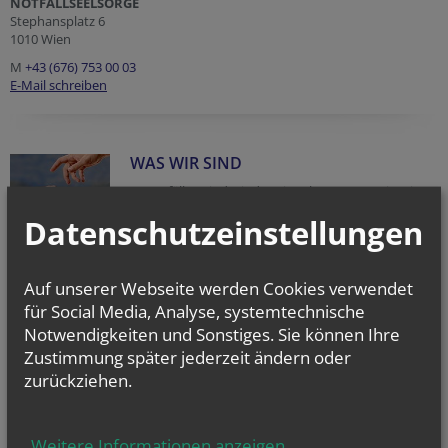
NOTFALLSEELSORGE
Stephansplatz 6
1010 Wien
M
+43 (676) 753 00 03
E-Mail schreiben
WAS WIR SIND
In Notfällen sind wir da, wir nehmen uns Zeit, wir
hören zu. Die Notfallseelsorge wendet sich an
Datenschutzeinstellungen
Menschen, die durch elementare Ereignisse in ihrer
Lebensgewissheit schwer erschüttert werden.
Unsere Aufgaben als NotfallseelsorgerInnen
Auf unserer Webseite werden Cookies verwendet
für Social Media, Analyse, systemtechnische
WER WIR SIND
Notwendigkeiten und Sonstiges. Sie können Ihre
Notfallseelsorge wird von der römisch-katholischen
Zustimmung später jederzeit ändern oder
und der evangelischen Kirche getragen. Sie arbeitet
ökumenisch und gilt allen Menschen unabhängig
zurückziehen.
ihrer religiösen Bindung.
Für Menschen unabhängig ihrer religiösen
Zugehörigkeit
Weitere Informationen anzeigen
...