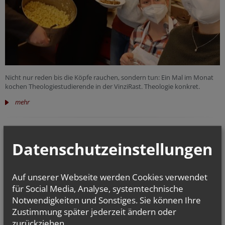
Nicht nur reden bis die Köpfe rauchen, sondern tun: Ein Mal im Monat
kochen Theologiestudierende in der VinziRast. Theologie konkret.
mehr
ÖKT
13. November
Datenschutzeinstellungen
2021
Auf unserer Webseite werden Cookies verwendet
für Social Media, Analyse, systemtechnische
Notwendigkeiten und Sonstiges. Sie können Ihre
Zustimmung später jederzeit ändern oder
zurückziehen.