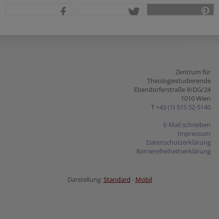
teilen
tweet
pin it
Zentrum für
Theologiestudierende
Ebendorferstraße 8/DG/24
1010 Wien
T
+43 (1) 515 52-5140
E-Mail schreiben
Impressum
Datenschutzerklärung
Barrierefreiheitserklärung
Darstellung:
Standard
-
Mobil