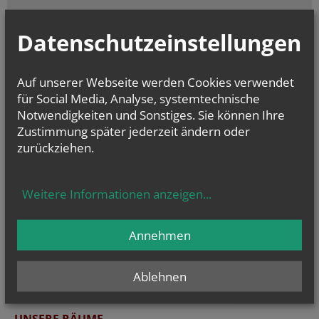
Datenschutzeinstellungen
Auf unserer Webseite werden Cookies verwendet
für Social Media, Analyse, systemtechnische
Notwendigkeiten und Sonstiges. Sie können Ihre
Zustimmung später jederzeit ändern oder
zurückziehen.
Warum bin ich Religionslehrerin? Vera im Porträt
Weitere Informationen anzeigen
...
Einblicke in den Beruf
Annehmen
Ablehnen
UNSERE RÄUME