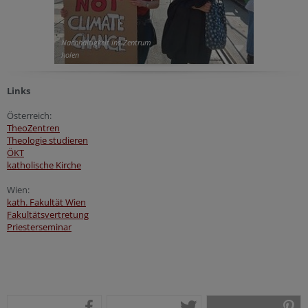
Nachhaltigkeit ins Zentrum
holen
Links
Österreich:
TheoZentren
Theologie studieren
ÖKT
katholische Kirche
Wien:
kath. Fakultät Wien
Fakultätsvertretung
Priesterseminar