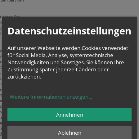
 den Serviten
ichtet. Die
0. Der
Datenschutzeinstellungen
t Zschokke am
st konnten noch
Auf unserer Webseite werden Cookies verwendet
er zügig
für Social Media, Analyse, systemtechnische
 Weihe und
Notwendigkeiten und Sonstiges. Sie können Ihre
to von Doderer
von den
Zustimmung später jederzeit ändern oder
 welche bereits
zurückziehen.
len, als einen
hause mit dem
r Hilfe der
ten die
Weitere Informationen anzeigen
...
wenden. Anfang
ss durch, nicht
ster und Kirche
Annehmen
chen Ausstattung
und Kirche mit
 in der
Ablehnen
rden und auch