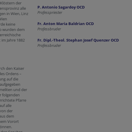
Klöstern der
P. Antonio Sagardoy OCD
ensprovinz alle
Professpriester
en in Wien, Linz
Wien
Fr. Anton Maria Baldrian OCD
rde keine
Professbruder
aab wurden dem
terreichische
t im Jahre 1882
Fr. Dipl.-Theol. Stephan Josef Quenzer OCD
Professbruder
rch den Kaiser
des Ordens –
ng auf die
 aufgegeben
meliten und der
r folgenden
richtete Pfarre
uf alle
 von der
 aus dem
inem Vorort
können.