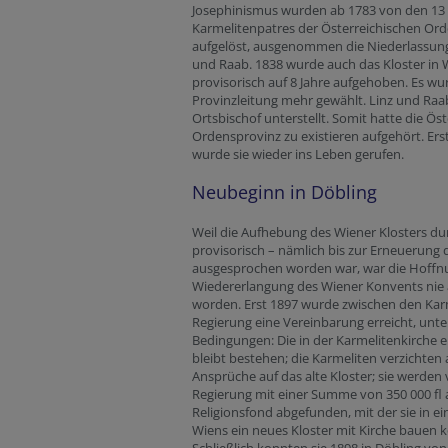
Josephinismus wurden ab 1783 von den 13 
Karmelitenpatres der Österreichischen Ord
aufgelöst, ausgenommen die Niederlassung
und Raab. 1838 wurde auch das Kloster in 
provisorisch auf 8 Jahre aufgehoben. Es wu
Provinzleitung mehr gewählt. Linz und R
Ortsbischof unterstellt. Somit hatte die Ös
Ordensprovinz zu existieren aufgehört. Ers
wurde sie wieder ins Leben gerufen.
Neubeginn in Döbling
Weil die Aufhebung des Wiener Klosters du
provisorisch – nämlich bis zur Erneuerung 
ausgesprochen worden war, war die Hoffnu
Wiedererlangung des Wiener Konvents nie
worden. Erst 1897 wurde zwischen den Kar
Regierung eine Vereinbarung erreicht, unte
Bedingungen: Die in der Karmelitenkirche er
bleibt bestehen; die Karmeliten verzichten a
Ansprüche auf das alte Kloster; sie werden
Regierung mit einer Summe von 350 000 fl
Religionsfond abgefunden, mit der sie in e
Wiens ein neues Kloster mit Kirche bauen 