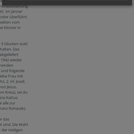
beitete man,
Innenausstattung
tt. Im Jänner
oster überführt.
meliten vom
e Kloster in
5 Glocken statt
ehalten. Das
abgeliefert
 1942 wieder
ienenden
n und folgende
iebe Frau mit
. 2. Hl. Josef,
von Jesus,
om Kreuz, sei du
ria Kattus
e alle zur
Franz Rohacek).
er das
 sind. Die Wahl
t der Heiligen