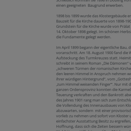
Schließlich konnten sie 1898 in Döbling von
einen geeigneten Baugrund erwerben.
1898 bis 1899 wurde das Klostergebäude err
Bauzeit für die Kirche dauerte von 1898-190
Grundstein für die Kirche wurde von Präla
14. Oktober 1898 gelegt. Im schönen Herb
die Fundamente gelegt werden.
Im April 1899 begann der eigentliche Bau, d
voranschritt. Am 18. August 1900 fand die
Aufsteckung des Turmkreuzes statt. Heimi
schreibt in seinem Roman „Die Dämonen“ 
„schweren Türmen der romanischen Kirche,
den leeren Himmel in Anspruch nehmen wol
ihrer würdigen Hintergrund“, vom „Gottes
‚zum Himmel weisenden Finger’“. Nur mit de
ganzen Ordensprovinz konnten die Karmeli
Teuerung verkraften und den Bankrott ab
des Jahres 1901 rang man sich zum Entschlu
die Vollendung des Innenausbaues von Klo
abzuwarten, sondern mit einer provisoris
vorlieb zu nehmen und sofort von Kloster 
einfachster Ausstattung Besitz zu ergreifen,
Hoffnung, dass sich die Zeiten bessern wü