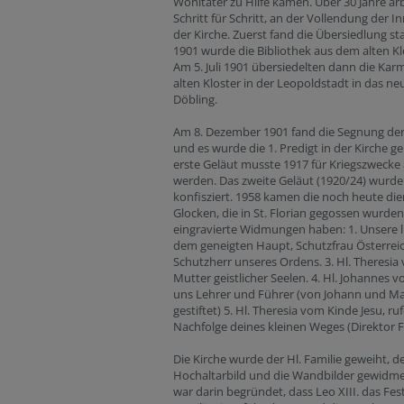
Wohltäter zu Hilfe kämen. Über 30 Jahre ar
Schritt für Schritt, an der Vollendung der 
der Kirche. Zuerst fand die Übersiedlung sta
1901 wurde die Bibliothek aus dem alten Kl
Am 5. Juli 1901 übersiedelten dann die Kar
alten Kloster in der Leopoldstadt in das neu
Döbling.
Am 8. Dezember 1901 fand die Segnung der 
und es wurde die 1. Predigt in der Kirche g
erste Geläut musste 1917 für Kriegszwecke 
werden. Das zweite Geläut (1920/24) wurde
konfisziert. 1958 kamen die noch heute d
Glocken, die in St. Florian gegossen wurde
eingravierte Widmungen haben: 1. Unsere l
dem geneigten Haupt, Schutzfrau Österreichs
Schutzherr unseres Ordens. 3. Hl. Theresia 
Mutter geistlicher Seelen. 4. Hl. Johannes v
uns Lehrer und Führer (von Johann und Ma
gestiftet) 5. Hl. Theresia vom Kinde Jesu, ruf
Nachfolge deines kleinen Weges (Direktor 
Die Kirche wurde der Hl. Familie geweiht, d
Hochaltarbild und die Wandbilder gewidmet
war darin begründet, dass Leo XIII. das Fes