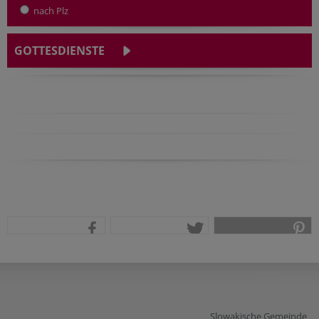
nach Plz
GOTTESDIENSTE
teilen
tweet
pin it
Slowakische Gemeinde