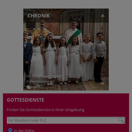
CHRONIK
Der Glaubensweg beginnt:
Erstkommunion auf
Slowakisc...
GOTTESDIENSTE
Finden Sie Gottesdienste in Ihrer Umgebung
in der Nähe