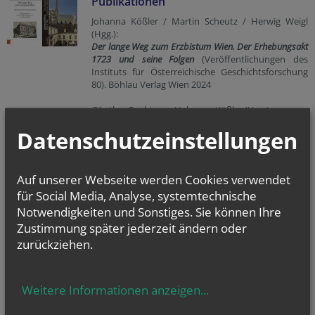
Publikationen
Johanna Kößler / Martin Scheutz / Herwig Weigl
(Hgg.):
Der lange Weg zum Erzbistum Wien. Der Erhebungsakt
1723 und seine Folgen
(Veröffentlichungen des
Instituts für Österreichische Geschichtsforschung
80). Böhlau Verlag Wien 2024
Günther Buchinger / Johanna Kößler (Hgg.):
Das Erzbischöfliche Palais in Wien. Vom Pfarrhof zur
Datenschutzeinstellungen
Residenz der Kardinäle
.
Domverlag Wien 2024
Auf unserer Webseite werden Cookies verwendet
für Social Media, Analyse, systemtechnische
Notwendigkeiten und Sonstiges. Sie können Ihre
Zustimmung später jederzeit ändern oder
zurückziehen.
Weitere Informationen anzeigen
...