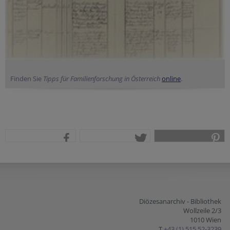
Finden Sie
Tipps für Familienforschung in Österreich
online
.
teilen
tweet
pin it
Diözesanarchiv - Bibliothek
Wollzeile 2/3
1010 Wien
T
+43 (1) 515 52-3239