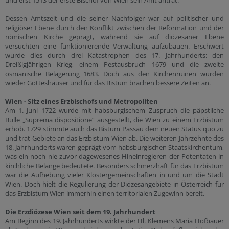
und erst 1513 der erste Bischof von Wien sein Amt antrat.
Dessen Amtszeit und die seiner Nachfolger war auf politischer und
religiöser Ebene durch den Konflikt zwischen der Reformation und der
römischen Kirche geprägt, während sie auf diözesaner Ebene
versuchten eine funktionierende Verwaltung aufzubauen. Erschwert
wurde dies durch drei Katastrophen des 17. Jahrhunderts: den
Dreißigjährigen Krieg, einem Pestausbruch 1679 und die zweite
osmanische Belagerung 1683. Doch aus den Kirchenruinen wurden
wieder Gotteshäuser und für das Bistum brachen bessere Zeiten an.
Wien - Sitz eines Erzbischofs und Metropoliten
Am 1. Juni 1722 wurde mit habsburgischem Zuspruch die päpstliche
Bulle „Suprema dispositione“ ausgestellt, die Wien zu einem Erzbistum
erhob. 1729 stimmte auch das Bistum Passau dem neuen Status quo zu
und trat Gebiete an das Erzbistum Wien ab. Die weiteren Jahrzehnte des
18. Jahrhunderts waren geprägt vom habsburgischen Staatskirchentum,
was ein noch nie zuvor dagewesenes Hineinregieren der Potentaten in
kirchliche Belange bedeutete. Besonders schmerzhaft für das Erzbistum
war die Aufhebung vieler Klostergemeinschaften in und um die Stadt
Wien. Doch hielt die Regulierung der Diözesangebiete in Österreich für
das Erzbistum Wien immerhin einen territorialen Zugewinn bereit.
Die Erzdiözese Wien seit dem 19. Jahrhundert
Am Beginn des 19. Jahrhunderts wirkte der Hl. Klemens Maria Hofbauer