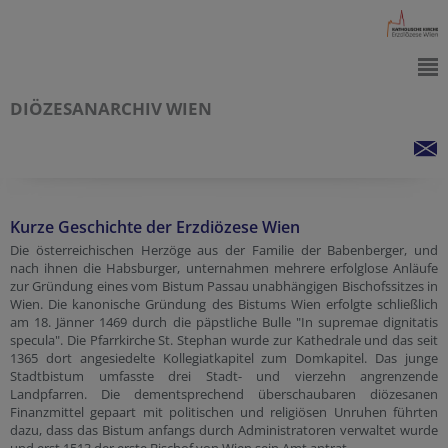
DIÖZESANARCHIV WIEN
Kurze Geschichte der Erzdiözese Wien
Die österreichischen Herzöge aus der Familie der Babenberger, und
nach ihnen die Habsburger, unternahmen mehrere erfolglose Anläufe
zur Gründung eines vom Bistum Passau unabhängigen Bischofssitzes in
Wien. Die kanonische Gründung des Bistums Wien erfolgte schließlich
am 18. Jänner 1469 durch die päpstliche Bulle "In supremae dignitatis
specula". Die Pfarrkirche St. Stephan wurde zur Kathedrale und das seit
1365 dort angesiedelte Kollegiatkapitel zum Domkapitel. Das junge
Stadtbistum umfasste drei Stadt- und vierzehn angrenzende
Landpfarren. Die dementsprechend überschaubaren diözesanen
Finanzmittel gepaart mit politischen und religiösen Unruhen führten
dazu, dass das Bistum anfangs durch Administratoren verwaltet wurde