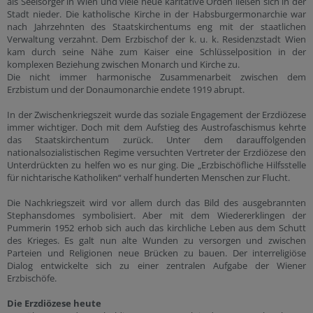
als Seelsorger in Wien und viele neue karitative Orden ließen sich in der
Stadt nieder. Die katholische Kirche in der Habsburgermonarchie war
nach Jahrzehnten des Staatskirchentums eng mit der staatlichen
Verwaltung verzahnt. Dem Erzbischof der k. u. k. Residenzstadt Wien
kam durch seine Nähe zum Kaiser eine Schlüsselposition in der
komplexen Beziehung zwischen Monarch und Kirche zu.
Die nicht immer harmonische Zusammenarbeit zwischen dem
Erzbistum und der Donaumonarchie endete 1919 abrupt.
In der Zwischenkriegszeit wurde das soziale Engagement der Erzdiözese
immer wichtiger. Doch mit dem Aufstieg des Austrofaschismus kehrte
das Staatskirchentum zurück. Unter dem darauffolgenden
nationalsozialistischen Regime versuchten Vertreter der Erzdiözese den
Unterdrückten zu helfen wo es nur ging. Die „Erzbischöfliche Hilfsstelle
für nichtarische Katholiken“ verhalf hunderten Menschen zur Flucht.
Die Nachkriegszeit wird vor allem durch das Bild des ausgebrannten
Stephansdomes symbolisiert. Aber mit dem Wiedererklingen der
Pummerin 1952 erhob sich auch das kirchliche Leben aus dem Schutt
des Krieges. Es galt nun alte Wunden zu versorgen und zwischen
Parteien und Religionen neue Brücken zu bauen. Der interreligiöse
Dialog entwickelte sich zu einer zentralen Aufgabe der Wiener
Erzbischöfe.
Die Erzdiözese heute