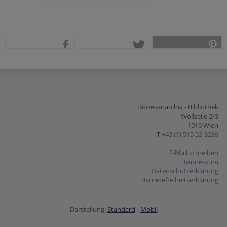
teilen
tweet
pin it
Diözesanarchiv - Bibliothek
Wollzeile 2/3
1010 Wien
T
+43 (1) 515 52-3239
E-Mail schreiben
Impressum
Datenschutzerklärung
Barrierefreiheitserklärung
Darstellung:
Standard
-
Mobil