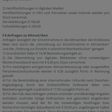
2) Veröffentlichungen in digitalen Medien
Veröffentlichungen in Film und Fernsehen sowie Internet werden pro
Stück berechnet.
SW-Abbildungen € 180,00
Farbabbildungen € 290,00
§ 6 Anfragen zu Altmatriken
Anfragen bezüglich der Einsichtnahme in die Altmatriken der Erzdiözese
Wien sind durch die „Verordnung zur Einsichtnahme in Altmatriken“
und die „Ordnung zur Einsicht in pfarrliche Matrikenbücher“ geregelt.
1) Grundsätzlich fallen € 14,30 Bearbeitungsentgelt an.
2) Die Übermittlung von digitalen Bilddateien ohne notwendigem
Rechercheaufwand wird mit € 5,00 pro Stück verrechnet.
3) Pro bestätigtem wortgetreuen Altmatrikenauszug oder ausgestellter
Personenstandsurkunde werden € 9,30 zuzüglich Porto in Rechnung
gestellt.
4) Für die Bereitstellung einer internationalen Urkunde samt Zwischen-
beglaubigung durch das Erzbischöfliche Ordinariat fallen zum
Bearbeitungsentgelt zusätzliche € 17,50 zuzüglich Porto an.
5) Für den Fall, dass Anfragen unklare und/oder unvollständige Angaben
enthalten und/oder nötige Vollmachten erst gesondert eingefordert
werden müssen, wird der für die notwendigen Rückfragen bzw.
Recherchen benötigte Zeitaufwand mit € 35,00 pro angefangener halber
Stunde (siehe §2) verrechnet. Diese Bearbeitungskosten fallen auch bei