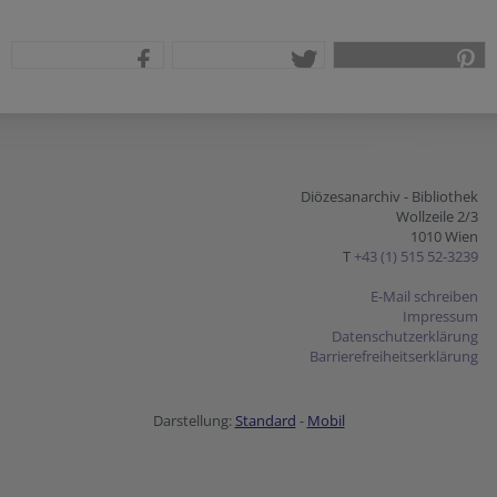
teilen
tweet
pin it
Diözesanarchiv - Bibliothek
Wollzeile 2/3
1010 Wien
T
+43 (1) 515 52-3239
E-Mail schreiben
Impressum
Datenschutzerklärung
Barrierefreiheitserklärung
Darstellung:
Standard
-
Mobil