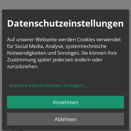
Datenschutzeinstellungen
SUCHE
Auf unserer Webseite werden Cookies verwendet
für Social Media, Analyse, systemtechnische
Sie haben eine Anfrage zu historischen Beständen im
Notwendigkeiten und Sonstiges. Sie können Ihre
Diözesanarchiv, Urkunden/Scheinen oder Matriken?
Zustimmung später jederzeit ändern oder
Hier geht's zu den Formularen
zurückziehen.
Weitere Informationen anzeigen
...
KONTAKT
Annehmen
schriftliche Anfrage via
Formular
Ablehnen
telefonische Erreichbarkeit
Montag - Freitag
9 - 13 Uhr