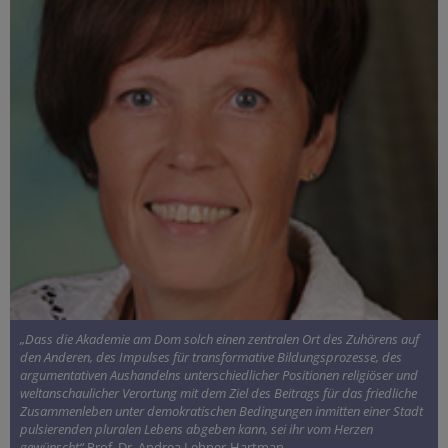
„Dass die Akademie am Dom solch einen zentralen Ort des Zuhörens auf
den Anderen, des Impulses für transformative Bildungsprozesse, des
argumentativen Aushandelns unterschiedlicher Positionen religiöser und
weltanschaulicher Verortung mit dem Ziel des Beitrags für das friedliche
Zusammenleben unter demokratischen Bedingungen inmitten einer Stadt
pulsierenden pluralen Lebens abgeben kann, sei ihr vom Herzen
gewünscht“
Prof. Dr. Andrea Lehner-Hartman