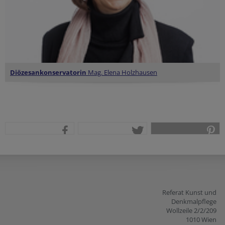
Diözesankonservatorin
Mag. Elena Holzhausen
teilen
tweet
pin it
Referat Kunst und
Denkmalpflege
Wollzeile 2/2/209
1010 Wien