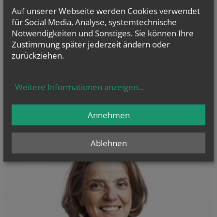
Does reading the Venice Charter help the good Lord when
He moves out? Considerations for expanding the Venice
Auf unserer Webseite werden Cookies verwendet
Charter to prevent the loss of church monuments
für Social Media, Analyse, systemtechnische
Read here
Notwendigkeiten und Sonstiges. Sie können Ihre
Zustimmung später jederzeit ändern oder
zurückziehen.
KALENDER
Weitere Informationen anzeigen
...
Derzeit finden keine
Termine statt.
Annehmen
Ablehnen