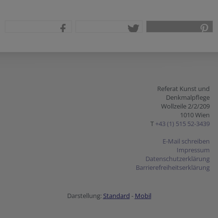
teilen
tweet
pin it
Referat Kunst und
Denkmalpflege
Wollzeile 2/2/209
1010 Wien
T
+43 (1) 515 52-3439
E-Mail schreiben
Impressum
Datenschutzerklärung
Barrierefreiheitserklärung
Darstellung:
Standard
-
Mobil