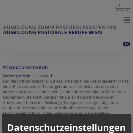
AUSBILDUNG ZUM/R PASTORALASSISTENT/IN
AUSBILDUNG PASTORALE BERUFE WIEN
Pastoralassistent/in
Seelsorger/in im Laienstand
Der/die Pastoralassistent/in (PAss) arbeitet in der Seelsorge einer Pfarre,
eines Pfarrverbandes, Seelsorgeraumes eines Dekanats oder einer
anderen pastoralen Einheit mit. Sie sind dort meist einem Pfarrer oder
Dechanten unterstellt. Darüber hinaus sind PAss in besonderen
Arbeitsbereichen in der Seelsorge (Kategorialseelsorge) tätig, zum
Beispiel in der Krankenhaus- und Altenheimseelsorge, in der
Erwachsenenbildung, in der Jugendarbeit usw. PAss arbeiten
weitgehend selbständig und eigenverantwortlich innerhalb eines
Datenschutzeinstellungen
festgelegten Arbeitsbereichs. Sie begleiten, qualifizieren und motivieren
ehrenamtliche Mitarbeiter in pastoralen Feldern.