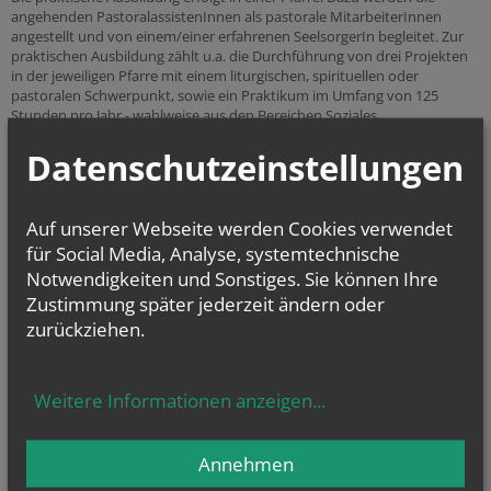
angehenden PastoralassistenInnen als pastorale MitarbeiterInnen
angestellt und von einem/einer erfahrenen SeelsorgerIn begleitet. Zur
praktischen Ausbildung zählt u.a. die Durchführung von drei Projekten
in der jeweiligen Pfarre mit einem liturgischen, spirituellen oder
pastoralen Schwerpunkt, sowie ein Praktikum im Umfang von 125
Stunden pro Jahr - wahlweise aus den Bereichen Soziales,
Kirchenbeitrag, Arbeitswelt oder Schule - sowie Exerzitien.
Datenschutzeinstellungen
Ausbildungsinhalt BPAÖ
Den Abschluss der BPAÖ bilden eine schriftliche Arbeit im Umfang von
Auf unserer Webseite werden Cookies verwendet
25 bis 30 Seiten und eine Abschlussprüfung. Diese Prüfung besteht aus
für Social Media, Analyse, systemtechnische
einem praktischen Teil in Form einer Präsentation eines durchgeführten
Projekts und einem theoretischen Teil in Form eines Prüfungsgesprächs
Notwendigkeiten und Sonstiges. Sie können Ihre
zur schriftlichen Arbeit.
Zustimmung später jederzeit ändern oder
zurückziehen.
Anstellung im zweiten und dritten Ausbildungsjahr:
im Ausmaß
von 20–40 Wochenstunden als Pastoralhelfer in einer Pfarre,
Seelsorgeraum oder Pfarrverband, Begleitung durch
Ausbildungsleitung.
Weitere Informationen anzeigen
...
Anstellung:
Die Vorgaben für die Anstellung sind diözesan geregelt. Für den
Annehmen
pastoralen Dienst gilt, dass bei dem Wunsch eines Dienststellenwechsels
eine Bewerbung für eine der ausgeschriebenen Dienstposten zu