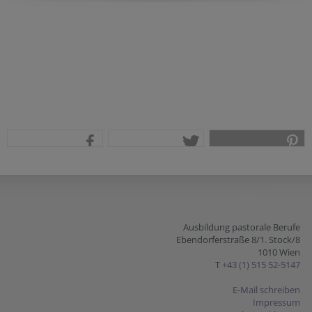
teilen
tweet
pin it
Ausbildung pastorale Berufe
Ebendorferstraße 8/1. Stock/8
1010 Wien
T
+43 (1) 515 52-5147
E-Mail schreiben
Impressum