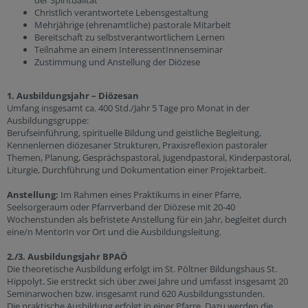
der Spiritualität
Christlich verantwortete Lebensgestaltung
Mehrjährige (ehrenamtliche) pastorale Mitarbeit
Bereitschaft zu selbstverantwortlichem Lernen
Teilnahme an einem InteressentInnenseminar
Zustimmung und Anstellung der Diözese
1. Ausbildungsjahr – Diözesan
Umfang insgesamt ca. 400 Std./Jahr 5 Tage pro Monat in der
Ausbildungsgruppe:
Berufseinführung, spirituelle Bildung und geistliche Begleitung,
Kennenlernen diözesaner Strukturen, Praxisreflexion pastoraler
Themen, Planung, Gesprächspastoral, Jugendpastoral, Kinderpastoral,
Liturgie, Durchführung und Dokumentation einer Projektarbeit.
Anstellung:
Im Rahmen eines Praktikums in einer Pfarre,
Seelsorgeraum oder Pfarrverband der Diözese mit 20-40
Wochenstunden als befristete Anstellung für ein Jahr, begleitet durch
eine/n MentorIn vor Ort und die Ausbildungsleitung.
2./3. Ausbildungsjahr BPAÖ
Die theoretische Ausbildung erfolgt im St. Pöltner Bildungshaus St.
Hippolyt. Sie erstreckt sich über zwei Jahre und umfasst insgesamt 20
Seminarwochen bzw. insgesamt rund 620 Ausbildungsstunden.
Die praktische Ausbildung erfolgt in einer Pfarre. Dazu werden die