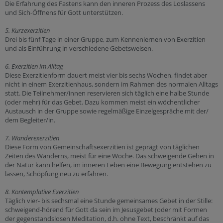
Die Erfahrung des Fastens kann den inneren Prozess des Loslassens
und Sich-Öffnens für Gott unterstützen.
5. Kurzexerzitien
Drei bis fünf Tage in einer Gruppe, zum Kennenlernen von Exerzitien
und als Einführung in verschiedene Gebetsweisen.
6. Exerzitien im Alltag
Diese Exerzitienform dauert meist vier bis sechs Wochen, findet aber
nicht in einem Exerzitienhaus, sondern im Rahmen des normalen Alltags
statt. Die Teilnehmer/innen reservieren sich täglich eine halbe Stunde
(oder mehr) für das Gebet. Dazu kommen meist ein wöchentlicher
Austausch in der Gruppe sowie regelmäßige Einzelgespräche mit der/
dem Begleiter/in.
7. Wanderexerzitien
Diese Form von Gemeinschaftsexerzitien ist geprägt von täglichen
Zeiten des Wanderns, meist für eine Woche. Das schweigende Gehen in
der Natur kann helfen, im inneren Leben eine Bewegung entstehen zu
lassen, Schöpfung neu zu erfahren.
8. Kontemplative Exerzitien
Täglich vier- bis sechsmal eine Stunde gemeinsames Gebet in der Stille:
schweigend-hörend für Gott da sein im Jesusgebet (oder mit Formen
der gegenstandslosen Meditation, d.h. ohne Text, beschränkt auf das