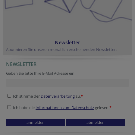
Newsletter
Abonnieren Sie unseren monatlich erscheinenden Newsletter:
NEWSLETTER
URL
Reference
Secondary phone
Secondary phone
Fax
URL
Homepage
Geben Sie bitte Ihre E-Mail Adresse ein
Ich stimme der
Datenverarbeitung
zu.
*
Ich habe die
Informationen zum Datenschutz
gelesen.
*
Session ID
Tracking ID
Tracking ID
Secondary phone
Reference
Verification code
Tracking ID