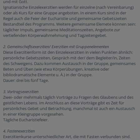
und mit Gott.
Ignatianische Einzelexerzitien werden für einzelne (nach Vereinbarung)
oder als Kurs für eine Gruppe angeboten. In einem Kurs sind in der
Regel auch die Feier der Eucharistie und gemeinsame Gebetszeiten
Bestandteil des Programms. Weitere gemeinsame Elemete können sein:
täglicher Impuls, gemeinsame Meditationszeiten, Angebote zur
vertiefenden Körperwahrnehmung und Tagzeitengebet.
2. Gemeinschaftsexerzitien/ Exerzitien mit Gruppenelementen
Diese Exerzitienform ist den Einzelexerzitien in vielen Punkten ähnlich:
persönliche Gebetszeiten, Gespräch mit der/ dem Begleiter/in, Zeiten
des Schweigens. Dazu kommen Austausch in der Gruppe, gemeinsames
Beten und Üben (wie etwa Körperübungen, kreative oder
bibliodramatische Elemente u. Ä.) in der Gruppe.
Dauer: drei bis fünf Tage.
3. Vortragsexerzitien
Zwei- oder mehrmals täglich Vorträge zu Fragen des Glaubens und des
geistlichen Lebens. Im Anschluss an diese Vorträge gibt es Zeit für
persönliches Gebet und Betrachtung, manchmal ist auch ein Austausch
in einer Kleingruppe vorgesehen.
Tägliche Eucharistiefeier.
4. Fastenexerzitien
Exerzitienkurse unterschiedlicher Art, die mit Fasten verbunden sind.