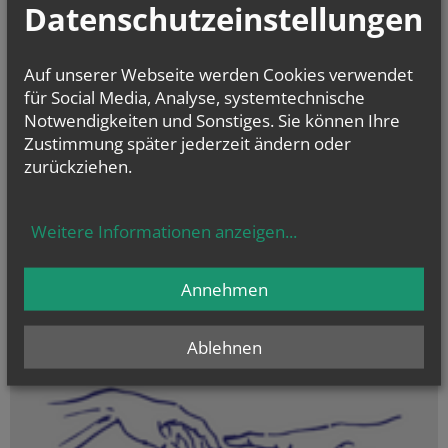
Datenschutzeinstellungen
Auf unserer Webseite werden Cookies verwendet
für Social Media, Analyse, systemtechnische
Ökologische
Notwendigkeiten und Sonstiges. Sie können Ihre
Spiritualität
Zustimmung später jederzeit ändern oder
Die Beziehung zu Gott,
zurückziehen.
zur Schöpfung
und zueinander
in Einklang bringen.
Weitere Informationen anzeigen
...
Annehmen
Ablehnen