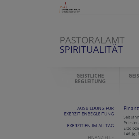
PASTORALAMT
SPIRITUALITÄT
GEISTLICHE
GEI
BEGLEITUNG
Finanz
AUSBILDUNG FÜR
EXERZITIENBEGLEITUNG
Seit Jän
Priester
EXERZITIEN IM ALLTAG
Erzdiöz
146. Jg.,
FINANZIELLE