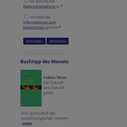
Ich stimme der
Datenverarbeitung
zu.
*
Ich habe die
Informationen zum
Datenschutz
gelesen.
*
Fax
Secondary phone
Secondary phone
Reference
Homepage
Reference
Buchtipp des Monats
Fabian Moos
Der Zukunft
eine Zukunft
geben
Eine Spiritualität der
sozialökologischen Umkehr
mehr