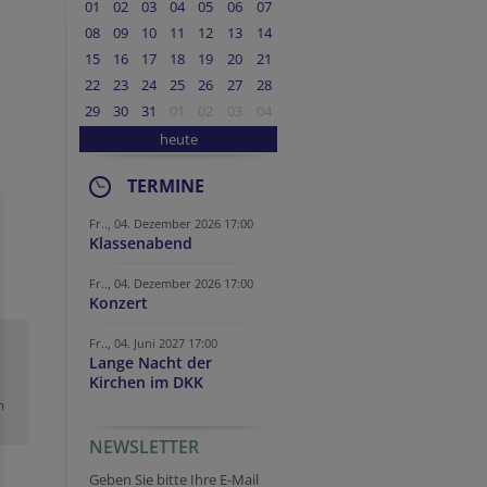
01
02
03
04
05
06
07
08
09
10
11
12
13
14
15
16
17
18
19
20
21
22
23
24
25
26
27
28
29
30
31
01
02
03
04
heute
TERMINE
Fr.., 04. Dezember 2026 17:00
Klassenabend
Fr.., 04. Dezember 2026 17:00
Konzert
Fr.., 04. Juni 2027 17:00
Lange Nacht der
Kirchen im DKK
m
NEWSLETTER
URL
Homepage
Security token
Tracking ID
Security token
Tracking ID
Security token
Geben Sie bitte Ihre E-Mail