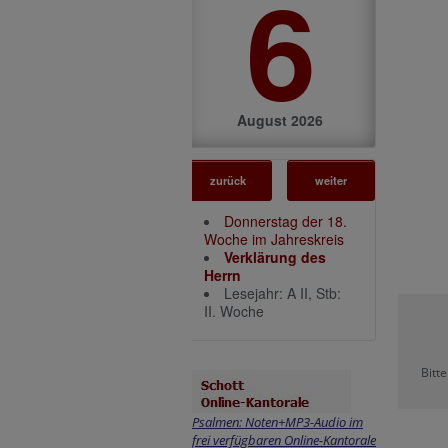
6
August 2026
zurück
weiter
Donnerstag der 18.
Woche im Jahreskreis
Verklärung des
Herrn
Lesejahr: A II, Stb:
II. Woche
Bitt
Psalmen: Noten+MP3-Audio im
frei verfügbaren Online-Kantorale