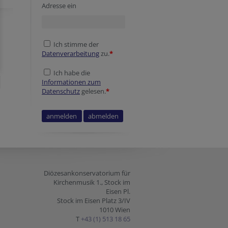
Adresse ein
Ich stimme der
Datenverarbeitung
zu.
*
Ich habe die
Informationen zum
Datenschutz
gelesen.
*
Company website
Homepage
Security token
Diözesankonservatorium für
Kirchenmusik 1., Stock im
Eisen Pl.
Stock im Eisen Platz 3/IV
1010 Wien
T
+43 (1) 513 18 65