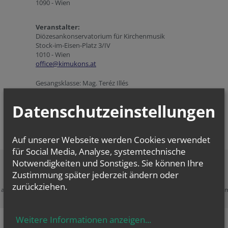
1090 - Wien
Veranstalter:
Diözesankonservatorium für Kirchenmusik
Stock-im-Eisen-Platz 3/IV
1010 - Wien
office@kimukons.at
Gesangsklasse: Mag. Teréz Illés
Klavier: Maximilian Schamschula
Datenschutzeinstellungen
Auf unserer Webseite werden Cookies verwendet
für Social Media, Analyse, systemtechnische
Notwendigkeiten und Sonstiges. Sie können Ihre
Zustimmung später jederzeit ändern oder
Zustimmung erforderlich!
zurückziehen.
e akzeptieren Sie
Cookies von Google Maps
und
laden Sie die Seite neu
, u
diesen Inhalt sehen zu können.
Weitere Informationen anzeigen
...