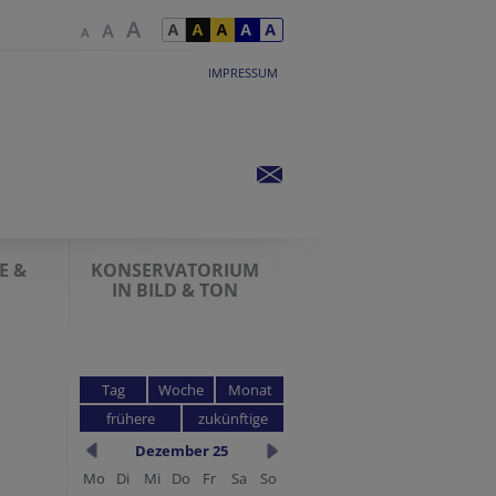
IMPRESSUM
E &
KONSERVATORIUM
IN BILD & TON
Tag
Woche
Monat
frühere
zukünftige
Dezember 25
Mo
Di
Mi
Do
Fr
Sa
So