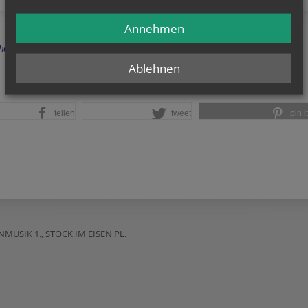
Annehmen
herige
Ablehnen
teilen
tweet
pin it
SIK 1., STOCK IM EISEN PL.