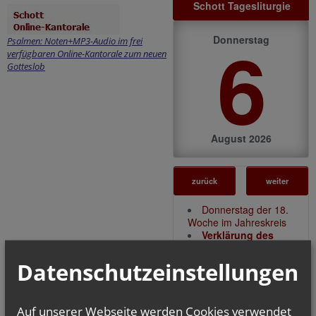
Schott Tagesliturgie
6
Donnerstag
Psalmen: Noten+MP3-Audio im frei
verfügbaren Online-Kantorale zum neuen
Gotteslob
August 2026
zurück
weiter
Donnerstag der 18.
Woche im Jahreskreis
Verklärung des
Herrn
Lesejahr: A II, Stb:
Datenschutzeinstellungen
II. Woche
Auf unserer Webseite werden Cookies verwendet