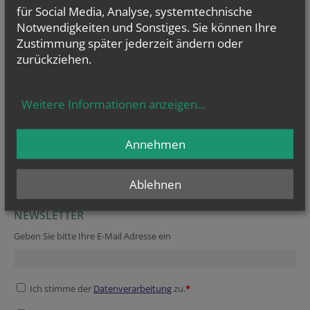
für Social Media, Analyse, systemtechnische
Notwendigkeiten und Sonstiges. Sie können Ihre
Zustimmung später jederzeit ändern oder
zurückziehen.
TERMINE
Fr.., 04. Dezember 2026 17:00
Klassenabend
Weitere Informationen anzeigen
...
Fr.., 04. Dezember 2026 17:00
Konzert
Annehmen
Fr.., 04. Juni 2027 17:00
Lange Nacht der Kirchen im DKK
Ablehnen
NEWSLETTER
Website
Reference
Tracking ID
Website
Geben Sie bitte Ihre E-Mail Adresse ein
Ich stimme der
Datenverarbeitung
zu.
*