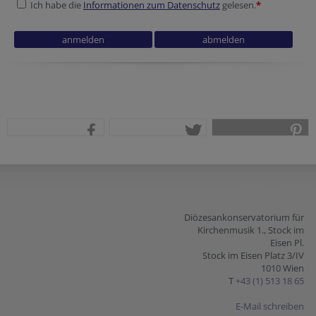
Ich habe die
Informationen zum Datenschutz
gelesen.
*
Security token
Reference
Company website
Homepage
teilen
tweet
pin it
Diözesankonservatorium für
Kirchenmusik 1., Stock im
Eisen Pl.
Stock im Eisen Platz 3/IV
1010 Wien
T
+43 (1) 513 18 65
E-Mail schreiben