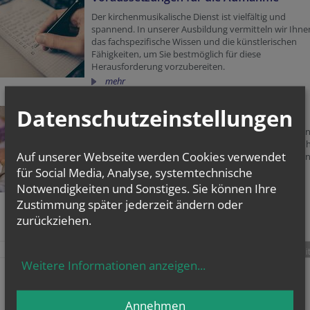
Der kirchenmusikalische Dienst ist vielfältig und
spannend. In unserer Ausbildung vermitteln wir Ihne
das fachspezifische Wissen und die künstlerischen
Fähigkeiten, um Sie bestmöglich für diese
Herausforderung vorzubereiten.
mehr
Datenschutzeinstellungen
Aufnahmeprüfung
Zwei Mal jährlich - Ende Juni und Ende August - finde
unsere Aufnahmeprüfungen statt. Dabei stellen wir I
Auf unserer Webseite werden Cookies verwendet
musikalischen Vorkenntnisse fest. Die Termine finden
in unserem Terminkalender.
für Social Media, Analyse, systemtechnische
mehr
Notwendigkeiten und Sonstiges. Sie können Ihre
Zustimmung später jederzeit ändern oder
zurückziehen.
teilen
tweet
pin it
Weitere Informationen anzeigen
...
Annehmen