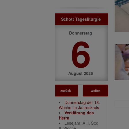
Schott Tagesliturgie
6
Donnerstag
August 2026
zurück
weiter
Donnerstag der 18.
Woche im Jahreskreis
Verklärung des
Herrn
Lesejahr: A II, Stb:
II. Woche