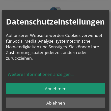
Datenschutzeinstellungen
Auf unserer Webseite werden Cookies verwendet
für Social Media, Analyse, systemtechnische
Notwendigkeiten und Sonstiges. Sie können Ihre
Für freiwillige Kostenbeiträge sind wir dankbar
!
Zustimmung später jederzeit ändern oder
zurückziehen.
IBAN:
AT75 3200 0001 0006 8783
AUF.LEBEN
Ehe-, Familien- und Lebensberatung
Weitere Informationen anzeigen
...
Annehmen
Ablehnen