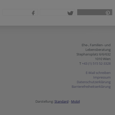
teilen
tweet
pin it
Ehe-, Familien- und
Lebensberatung
Stephansplatz 6/6/632
1010 Wien
T
+43 (1) 515 52-3328
E-Mail schreiben
Impressum
Datenschutzerklärung
Barrierefreiheitserklärung
Darstellung:
Standard
-
Mobil