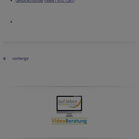
Gesprächsinsel
(
0664 / 610 1267
)
vorherige