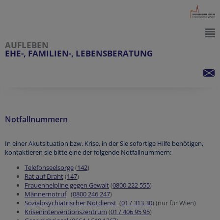
AUFLEBEN
EHE-, FAMILIEN-, LEBENSBERATUNG
Notfallnummern
In einer Akutsituation bzw. Krise, in der Sie sofortige Hilfe benötigen,
kontaktieren sie bitte eine der folgende Notfallnummern:
Telefonseelsorge
(
142
)
Rat auf Draht
(
147
)
F
rauenhelpline gegen Gewalt
(
0800 222 555
)
Männernotruf
(
0800 246 247
)
Sozialpsychiatrischer Notdienst
(
01 / 313 30
) (nur für Wien)
Kriseninterventionszentrum
(
01 / 406 95 95
)