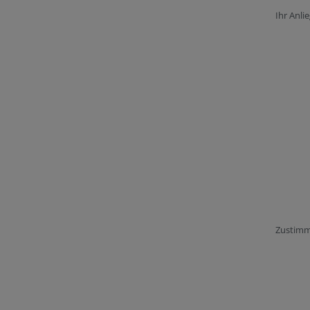
Ihr Anli
Zustim