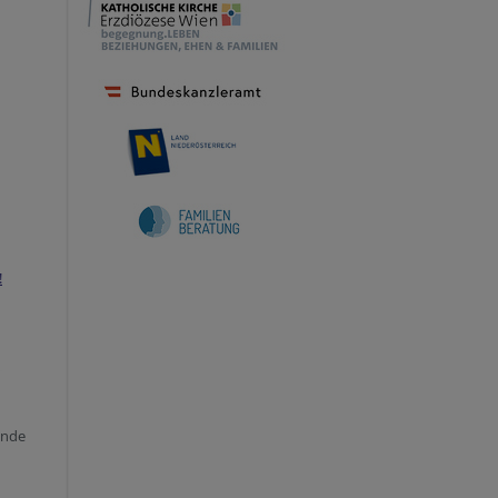
!
ende