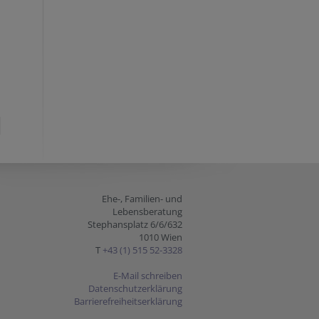
Ehe-, Familien- und
Lebensberatung
Stephansplatz 6/6/632
1010 Wien
T
+43 (1) 515 52-3328
E-Mail schreiben
Datenschutzerklärung
Barrierefreiheitserklärung