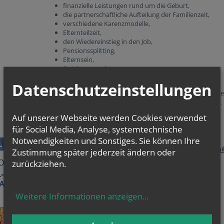
finanzielle Leistungen rund um die Geburt,
die partnerschaftliche Aufteilung der Familienzeit,
verschiedene Karenzmodelle,
Elternteilzeit,
den Wiedereinstieg in den Job,
Pensionssplitting,
Elternsein,
Erziehung und
Konfliktbewältigung
Datenschutzeinstellungen
Darüber hinaus können auch individuelle Anliegen und Sorg
rund um den neuen Lebensabschnitt besprochen werden. ...
mehr
Auf unserer Webseite werden Cookies verwendet
für Social Media, Analyse, systemtechnische
Email u. Chat Beratung
Notwendigkeiten und Sonstiges. Sie können Ihre
Buchen sie einen freien Chat Termin oder stellen Sie eine Emai
Zustimmung später jederzeit ändern oder
Anfrage.
zurückziehen.
uns so funktioniert es ...
Weitere Informationen anzeigen
...
Notfallnummern