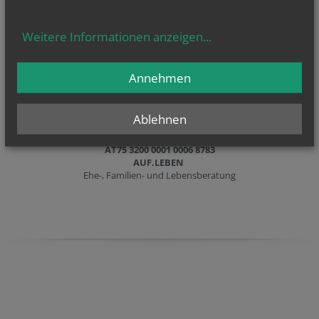
Weitere Informationen anzeigen
...
Annehmen
Für freiwillige Kostenbeiträge sind wir dankbar
!
Ablehnen
IBAN:
AT75 3200 0001 0006 8783
AUF.LEBEN
Ehe-, Familien- und Lebensberatung