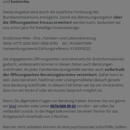
und
kostenlos
.
Dieses Angebot wird durch die staatliche Förderung des
Bundesministeriums ermöglicht. Damit das Betreuungsangebot
über
die Öffnungszeiten hinaus erweitert
werden kann, bedanken wir
uns schon jetzt für freiwillige Kostenbeiträge.
Erzdiözese Wien - Ehe-, Familien- und Lebensberatung
IBAN: AT75 3200 0001 0006 8783 BIC: RLNWATWW
Verwendungszweck/Zahlungsreferenz: 4130003022
Die angegebenen Öffnungszeiten sind einerseits für Erstinformationen
gedacht, andererseits können in diesen Zeiten auch Beratungen
stattfinden. An jeder Familienberatungsstelle werden auch
außerhalb
der Öffnungszeiten Beratungstermine vereinbart
. Daher kann es
sein, dass bei einem Telefonat oder unangemeldeten Besuch gerade
eine Beratung stattfindet. In diesem Fall bitten wir Sie um Verständnis,
dass nur ein Rückruf oder ein kurzes Gespräch möglich ist.
Wenn Sie allgemeine Fragen zur Beratung haben, können Sie uns gerne
ein
Mail
senden oder unter
0676/668 89 02
anrufen - wir rufen Sie
verlässlich zurück. In der Regel bekommen Sie einen Termin für das
Erstgespräch innerhalb von 2 Wochen.
Was wir nicht anbieten können ist eine psychosoziale Soforthilfe. Sollten