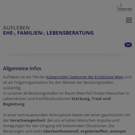
AUFLEBEN
EHE-, FAMILIEN-, LEBENSBERATUNG
Allgemeine Infos
Auf.leben ist ein Teil der
Kategorialen Seelsorge der Erzdiözese Wien
und
ist als Trägerorganisation für den Betrieb der Beratungsstellen
zuständig.
In unseren 30 Beratungsstellen im Raum Wien/NÖ finden Menschen in
Lebenskrisen und Konfliktsituationen
Stärkung, Trost und
Begleitung
.
In einer vertrauensvollen Atmosphäre bieten wir einen geschützten Ort
der
Verschwiegenheit
. Bei uns erhalten Menschen Impulse und
Anregungen für den Umgang mit belastenden Situationen. Die
Beratungen sind stets
überkonfessionell
,
ergebnisoffen
,
anonym