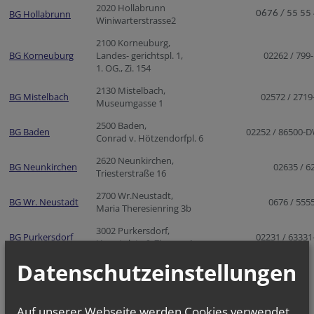
2020 Hollabrunn
BG Hollabrunn
0676 / 55 55
Winiwarterstrasse2
2100 Korneuburg,
BG Korneuburg
Landes- gerichtspl. 1,
02262 / 799-
1. OG., Zi. 154
2130 Mistelbach,
BG Mistelbach
02572 / 2719
Museumgasse 1
2500 Baden,
BG Baden
02252 / 86500-
Conrad v. Hötzendorfpl. 6
2620 Neunkirchen,
BG Neunkirchen
02635 / 6
Triesterstraße 16
2700 Wr.Neustadt,
BG Wr. Neustadt
0676 / 555
Maria Theresienring 3b
3002 Purkersdorf,
BG Purkersdorf
02231 / 63331
Hauptplatz 6, Zimmer 1
Datenschutzeinstellungen
Auf unserer Webseite werden Cookies verwendet