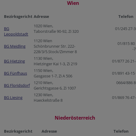
Wien
Bezirksgericht
Adresse
Telefon
1020 Wien,
BG
01/245 27-
Taborstraße 90-92, Zi 320
Leopoldstad
t
1120 Wien
01/815 80
BG Meidling
Schönbrunner Str. 222-
-
228/3/5.Stock/Zimmer 8
1130 Wien,
BG Hietzing
01/877 26 21
Hietzinger Kai 1-3, Zi 219
1150 Wien,
BG Fünfhaus
01/891 43-15
Gasgasse 1-7, Zi A 506
1210 Wien,
0664/886 8
BG Floridsdorf
Gerichtsgasse 6, Zi 1007
1230 Wien,
BG Liesing
01/869 76 47
Haeckelstraße 8
Niederösterreich
Bezirksgericht
Adresse
Telefon