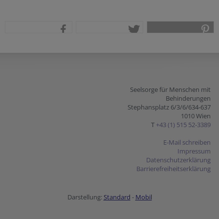
teilen
tweet
pin it
Seelsorge für Menschen mit
Behinderungen
Stephansplatz 6/3/6/634-637
1010 Wien
T
+43 (1) 515 52-3389
E-Mail schreiben
Impressum
Datenschutzerklärung
Barrierefreiheitserklärung
Darstellung:
Standard
-
Mobil