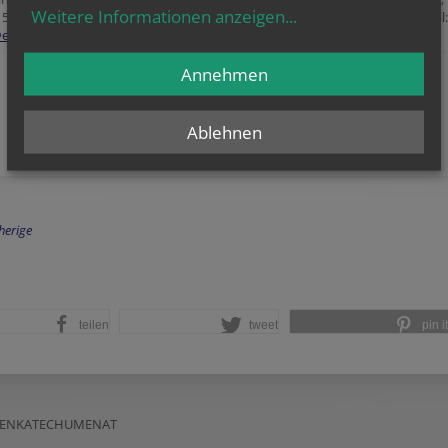
Weitere Informationen anzeigen
...
, 5. Stock, Zimmer 503,
Tel. +43 1 51552-3120, Mobil: +43 676 559 84 37, E-Mail:
@edw.or.at
(bitte eine
Telefonnummer
für Rückrufe angeben).
Annehmen
Ablehnen
herige
teilen
tweet
pin it
ENENKATECHUMENAT