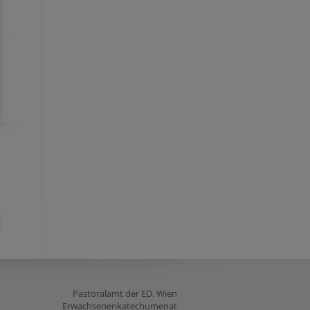
Pastoralamt der ED. Wien
Erwachsenenkatechumenat