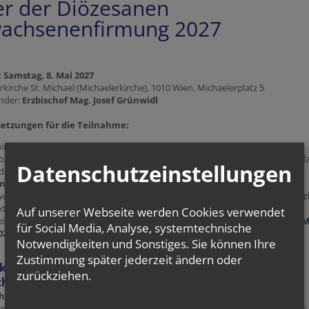
er der Diözesanen
achsenenfirmung 2027
 Samstag, 8. Mai 2027
rrkirche St. Michael (Michaelerkirche), 1010 Wien, Michaelerplatz 5
nder:
Erzbischof Mag. Josef Grünwidl
etzungen für die Teilnahme:
ind. 18 Jahre alt
bgeschlossener
Firmvorbereitungskurs
des Pastoralamts oder in einer Pf
Datenschutzeinstellungen
der anderen kirchlichen Institution der Erzdiözese Wien
nmeldung bis 12. April 2027:
Detailinformationen und Anmeldung
wer an einem Kurs des Pastoralamts teilnimmt, braucht sich für die Feier
nic
xtra anmelden)
Auf unserer Webseite werden Cookies verwendet
eilnahme am
Versöhnungsabend mit Vorbesprechung am Montag, 3. M
für Social Media, Analyse, systemtechnische
027
Notwendigkeiten und Sonstiges. Sie können Ihre
Zustimmung später jederzeit ändern oder
kt für
Fragen zur Teilnahme oder zu weiteren
zurückziehen.
chkeiten:
haela Pallin
, Referentin für Erwachsenenkatechumenat im Bereich
in.Christwerden des Pastoralamts der ED Wien: 1010 Wien, Stephansplatz 6;