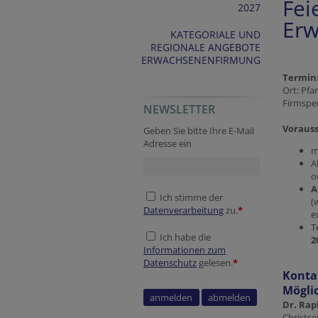
Fei
2027
Erw
KATEGORIALE UND
REGIONALE ANGEBOTE
ERWACHSENENFIRMUNG
Termin:
Ort: Pfa
Firmspe
NEWSLETTER
Vorauss
Geben Sie bitte Ihre E-Mail
Adresse ein
m
A
o
A
Ich stimme der
(
Datenverarbeitung
zu.
*
e
T
Ich habe die
2
Informationen zum
Datenschutz
gelesen.
*
Konta
Mögli
Dr. Rap
Christse