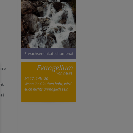
Erwachsenenkatechumenat
Evangelium
arre
von heute
Mt 17, 14b–20
Wenn ihr Glauben habt, wird
ht
euch nichts unmöglich sein
ai