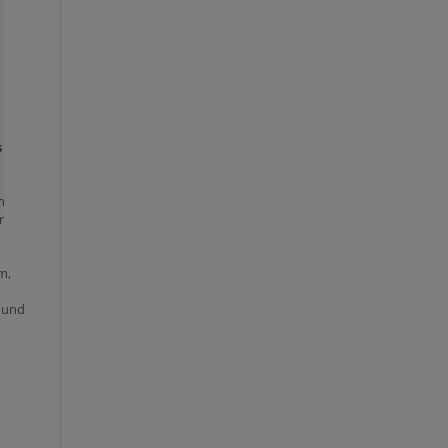
s
n
r
m,
und