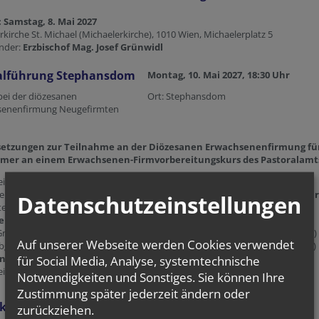
 Samstag, 8. Mai 2027
rrkirche St. Michael (Michaelerkirche), 1010 Wien, Michaelerplatz 5
nder:
Erzbischof Mag. Josef Grünwidl
alführung Stephansdom
Montag, 10. Mai 2027, 18:30 Uhr
 bei der diözesanen
Ort: Stephansdom
senenfirmung Neugefirmten
setzungen zur Teilnahme an der Diözesanen Erwachsenenfirmung fü
mer an einem Erwachsenen-Firmvorbereitungskurs des Pastoralamt
eilnahme am gesamten
Firmvorbereitungskurs
mit Abschlussgespräch
emeinsame
Teilnahme an der Chrisam-Messe am 22. März 2027, 18 Uh
Datenschutzeinstellungen
tephansdom (Weihe der Heiligen Öle, u.a. des Chrisamöls für die Firmung)
eilnahme an der Kar- und Oster-Liturgie in der eigenen Pfarre
Gründonnerstag, Karfreitag und Osternachtsfeier von Samstag auf Sonntag)
Auf unserer Webseite werden Cookies verwendet
bgabe aller ggf. erforderlichen Unterlagen der etwaigen Firmpaten (im Kurs)
nmeldung zur Firmfeier direkt im Kurs
für Social Media, Analyse, systemtechnische
eilnahme am
Versöhnungsabend mit Vorbesprechung am 3. Mai 2027
Notwendigkeiten und Sonstiges. Sie können Ihre
Zustimmung später jederzeit ändern oder
kt für Fragen und Anmeldungen:
zurückziehen.