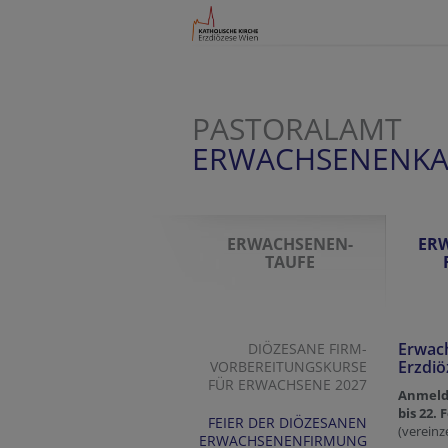
PASTORALAMT
ERWACHSENENK
ERWACHSENEN-
ER
TAUFE
Erwac
DIÖZESANE FIRM-
Erzdiö
VORBEREITUNGSKURSE
FÜR ERWACHSENE 2027
Anmel
bis 22. 
FEIER DER DIÖZESANEN
(verein
ERWACHSENENFIRMUNG