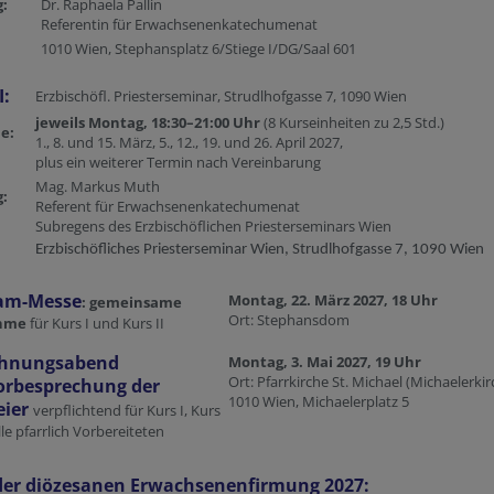
ng:
Dr. Raphaela Pallin
Referentin für Erwachsenenkatechumenat
1010 Wien, Stephansplatz 6/Stiege I/DG/Saal 601
I:
Erzbischöfl. Priesterseminar, Strudlhofgasse 7, 1090 Wien
jeweils Montag, 18:30–21:00 Uhr
(8 Kurseinheiten zu 2,5 Std.)
e:
1., 8. und 15. März, 5., 12., 19. und 26. April 2027,
plus ein weiterer Termin nach Vereinbarung
Mag. Markus Muth
ng:
Referent für Erwachsenenkatechumenat
Subregens des Erzbischöflichen Priesterseminars Wien
Erzbischöfliches Priesterseminar Wien, Strudlhofgasse 7, 1090 Wien
am-Messe
Montag, 22. März 2027, 18 Uhr
: gemeinsame
Ort: Stephansdom
ahme
für Kurs I und Kurs II
öhnungsabend
Montag, 3. Mai 2027, 19 Uhr
Ort: Pfarrkirche St. Michael (Michaelerkir
orbesprechung der
1010 Wien, Michaelerplatz 5
eier
verpflichtend für Kurs I, Kurs
lle pfarrlich Vorbereiteten
 der diözesanen Erwachsenenfirmung 2027: