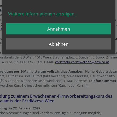
zur persönlichen Teilnahme an den Firmvorbereitungskursen im
lamt oder zu weiteren Möglichkeiten:
Weitere Informationen anzeigen
...
aela Pallin, Referentin für Erwachsenenkatechumenat im Bereich
in.Christwerden des Pastoralamts der ED Wien: 1010 Wien, Stephansplatz 6;
, 5. Stock, Zimmer 503,
Tel. +43 1 51552-3120, Mobil: +43 676 559 84 37, E-Mail:
Annehmen
@edw.or.at
(bitte eine
Telefonnummer
für Rückrufe angeben).
ung zu einem Erwachsenen-
Firmvorbereitungskurs des Pastoralamt
über das untenstehende
Anmeldeformular
.
Ablehnen
r E-Mail
an Fr. Ingrid Arnhold, Assistentin im Bereich Christsein.Christwerde
oralamts der ED Wien, 1010 Wien, Stephansplatz 6, Stiege 1, 5. Stock, Zimme
. +43 1 51552-3309, Fax -2371, E-Mail:
christsein-christwerden@edw.or.at
eldung per E-Mail bitte um vollständige Angaben
: Name, Geburtsdatu
rt, Taufdatum und Taufort (falls bekannt), Meldeadresse, Hauptwohnsitz-
(falls von der Wohnadresse abweichend), E-Mail-Adresse,
Telefonnummer
welchen Kurs Sie besuchen möchten (Kurs I oder Kurs II).
dung zu einem Erwachsenen-Firmvorbereitungskurs des
alamts der Erzdiözese Wien
ng bis 22. Februar 2027
zelte Nachmeldungen sind vor dem jeweiligen Kursbeginn möglich)