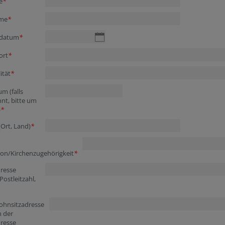
e
*
me
*
sdatum
*
ort
*
ität
*
m (falls
nt, bitte um
)
*
(Ort, Land)
*
ion/Kirchenzugehörigkeit
*
resse
Postleitzahl,
hnsitzadresse
n der
resse