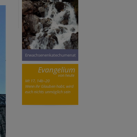
Erwachsenenkatechumenat
Evangelium
von heute
Mt 17, 14b–20
Wenn ihr Glauben habt, wird
euch nichts unmöglich sein