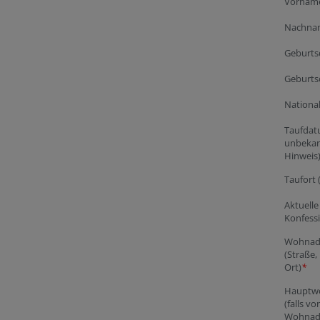
Vornam
Nachna
Geburt
Geburts
National
Taufdatu
unbekan
Hinweis
Taufort 
Aktuelle
Konfess
Wohnad
(Straße, 
Ort)
*
Hauptwo
(falls vo
Wohnad