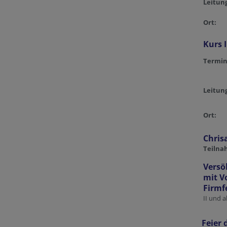
Leitu
Ort:
Kurs I
Termin
Leitu
Ort:
Chris
Teiln
Vers
mit V
Firmf
II und a
Feier