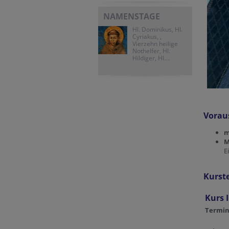
NAMENSTAGE
Hl. Dominikus, Hl.
Cyriakus, ,
Vierzehn heilige
Nothelfer, Hl.
Hildiger, Hl....
Vorau
m
M
E
Kurst
Kurs I
Termin