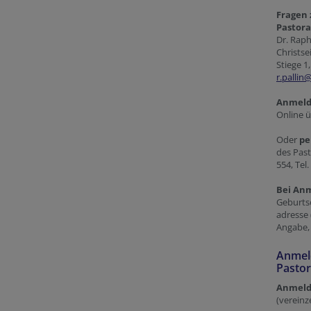
Fragen 
Pastora
Dr. Raph
Christse
Stiege 1
r.pallin
Anmeld
Online 
Oder
pe
des Past
554, Tel
Bei Anm
Geburtso
adresse 
Angabe, 
Anmel
Pastor
Anmeldu
(verein