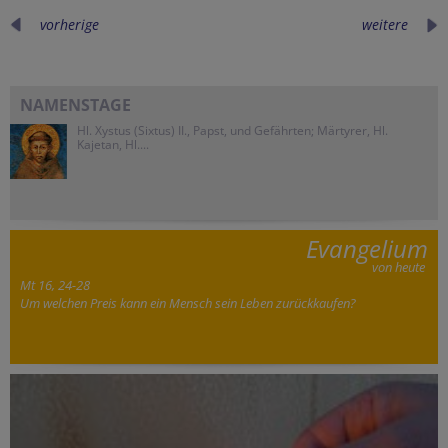
vorherige
weitere
NAMENSTAGE
Hl. Xystus (Sixtus) II., Papst, und Gefährten; Märtyrer, Hl.
Kajetan, Hl....
Evangelium
von heute
Mt 16, 24-28
Um welchen Preis kann ein Mensch sein Leben zurückkaufen?