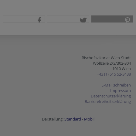
teilen
tweet
pin it
Bischofsvikariat Wien-Stadt
Wollzeile 2/3/302-304
1010 Wien
T
+43 (1) 515 52-3438
E-Mail schreiben
Impressum
Datenschutzerklärung
Barrierefreiheitserklärung
Darstellung:
Standard
-
Mobil