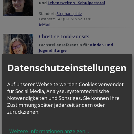
und
Lebenswelten - Schulpastoral
Standort:
Stephansplatz
Festnetz: +43 (0)1 515 52 3378
E-Mail
Christine Loibl-Zonsits
Fachstellenreferentin für
Kinder- und
Jugendliturgie
Standort:
Stephansplatz
E-Mail
Datenschutzeinstellungen
Katja Polzhofer
Auf unserer Webseite werden Cookies verwendet
Fachstellenreferentin für
Ökumene & Spiritualität
,
Firmung
und
für Social Media, Analyse, systemtechnische
Versöhnung
Notwendigkeiten und Sonstiges. Sie können Ihre
Standort:
Stephansplatz
Festnetz: +43 1 515 52 3374
Zustimmung später jederzeit ändern oder
E-Mail
zurückziehen.
Katharina Sperrer
Weitere Informationen anzeigen
...