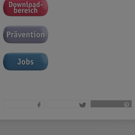
teilen
tweet
pin it