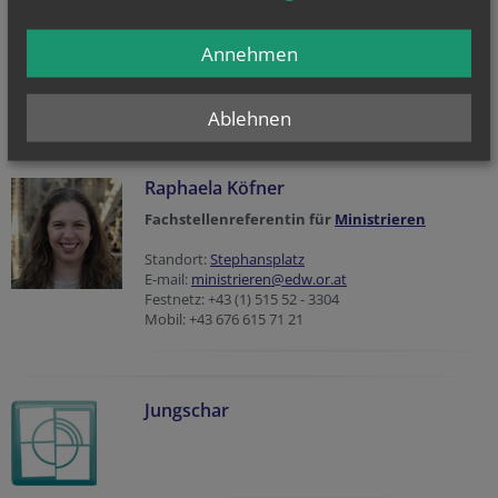
Fachstellenreferentin für
E
rstkommunion
und
Versöhnung
und Referentin für den
Jugendrat der
Annehmen
Erzdiözese Wien
Standort:
Stephansplatz
Festnetz: +43 1 515 52 3374
Ablehnen
E-Mail
Raphaela Köfner
Fachstellenreferentin für
Ministrieren
Standort:
Stephansplatz
E-mail:
ministrieren@edw.or.at
Festnetz: +43 (1) 515 52 - 3304
Mobil: +43 676 615 71 21
Jungschar