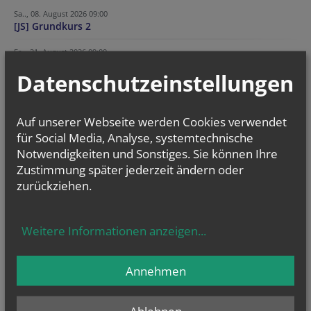
Sa.., 08. August 2026 09:00
[JS] Grundkurs 2
Fr.., 21. August 2026 09:00
[JS] Grundkurs 3
Datenschutzeinstellungen
Fr.., 28. August 2026 09:00
[JS] Arbeitswochenende Burg Wildegg
Auf unserer Webseite werden Cookies verwendet
für Social Media, Analyse, systemtechnische
NEWSLETTER
Notwendigkeiten und Sonstiges. Sie können Ihre
Geben Sie bitte Ihre E-Mail Adresse ein
Zustimmung später jederzeit ändern oder
zurückziehen.
Ich stimme der
Datenverarbeitung
zu.
*
Weitere Informationen anzeigen
...
Ich habe die
Informationen zum Datenschutz
gelesen.
*
Annehmen
Ablehnen