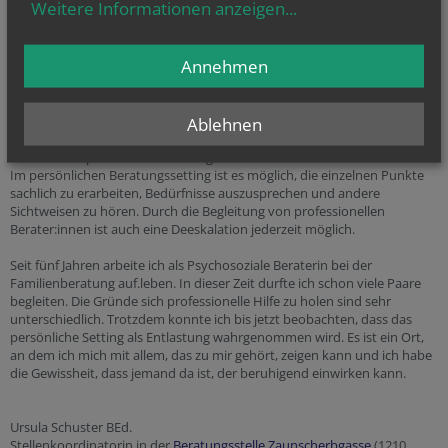
Weitere Informationen anzeigen
...
bleiben. Meistens sind gerade alltägliche Situationen schon emotional
sehr aufgeladen. Genau diese Erklärung würde ich in einer persönlichen
Paarberatung geben. Ich denke, es ist für Ratsuchende wichtig,
Annehmen
Anregungen nachvollziehen zu können.
Die konkreten Punkte zu den Fragen sind meiner Meinung nach gute
Anregungen. Jedoch, ein Paar, dass keine gute Gesprächsbasis hat, kann
Ablehnen
mit diesen Impulsen leicht überfordert sein. Daher denke ich ersetzt
ChatGPT die persönliche Beratung nicht.
Im persönlichen Beratungssetting ist es möglich, die einzelnen Punkte
sachlich zu erarbeiten, Bedürfnisse auszusprechen und andere
Sichtweisen zu hören. Durch die Begleitung von professionellen
Berater:innen ist auch eine Deeskalation jederzeit möglich.
Seit fünf Jahren arbeite ich als Psychosoziale Beraterin bei der
Familienberatung auf.leben. In dieser Zeit durfte ich schon viele Paare
begleiten. Die Gründe sich professionelle Hilfe zu holen sind sehr
unterschiedlich. Trotzdem konnte ich bis jetzt beobachten, dass das
persönliche Setting als Entlastung wahrgenommen wird. Es ist ein Ort,
an dem ich mich mit allem, das zu mir gehört, zeigen kann und ich habe
die Gewissheit, dass jemand da ist, der beruhigend einwirken kann.
Ursula Schuster BEd.
Stellenkoordinatorin in der
Beratungsstelle Zaunscherbgasse
(1210