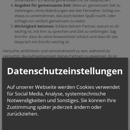
unterhalten? Ich würde gerne etwas mit dir besprechen."
Angebot für gemeinsame Zeit
: Biete an, gemeinsam Zeit zu
verbringen, ohne Ablenkungen wie den Fernseher. Schlag vor,
etwas zu unternehmen, das euch beiden Spaß macht, oder
schlage vor, einfach gemeinsam zu reden.
Wichtigkeit betonen
: Erkläre deinem Partner, warum es dir
wichtig ist, mit ihm zu sprechen und Zeit zu verbringen. Sag
ihm/ihr, dass du seine Anwesenheit schätzt und dass dir das
Gespräch mit ihm/ihr wichtig ist.
Versuche, einfühlsam und verständnisvoll zu sein, während du
versuchst, die Aufmerksamkeit deines Partners zu gewinnen. Es ist
wichtig, dass er sich respektiert und gehört fühlt.
Datenschutzeinstellungen
Einschätzung durch die Psychosoziale Beraterin Ursula Schuster:
Beim ersten Durchlesen war ich erschrocken. „ChatGPT hat wirklich gute
Auf unserer Webseite werden Cookies verwendet
Ansätze!“, dachte ich. In einem weiteren Schritt stellte ich mir die Frage,
ob es wirklich hilfreich sein kann. Mit einem eindeutigen ja ist das nicht
für Social Media, Analyse, systemtechnische
zu beantworten.
Notwendigkeiten und Sonstiges. Sie können Ihre
Zustimmung später jederzeit ändern oder
Mir gefällt es gut, dass mir als Ratsuchende - gleich zu Beginn der
zurückziehen.
Antwort auf Frage 1 - Mitgefühl ausgesprochen wird. Dadurch erlebe ich
mich gut abgeholt und verstanden. Der Hinweis „ruhig und respektvoll
zu bleiben“ ist aus meiner Sicht eine erste Empfehlung, um die Situation
zu entschleunigen, nicht vorschnell zu handeln und auch sachlich zu