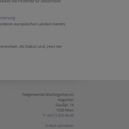
tärken die Hitzehilfe für obdachlose
innerung
 anderen europäischen Ländern bereits
verstorben. Als Diakon und „Herz der
Teilgemeinde Muttergottes im
Augarten
Gaußpl. 14
1020 Wien
T
+43 (1) 332 46 85
E-Mail schreiben