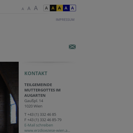
IMPRESSUM
KONTAKT
TEILGEMEINDE
MUTTERGOTTES IM
AUGARTEN
Gaußpl. 14
1020 Wien
T
+43 (1) 332 46 85
F +43 (1) 332 46 85-79
E-Mail schreiben
www.erzdioezese-wien.a...