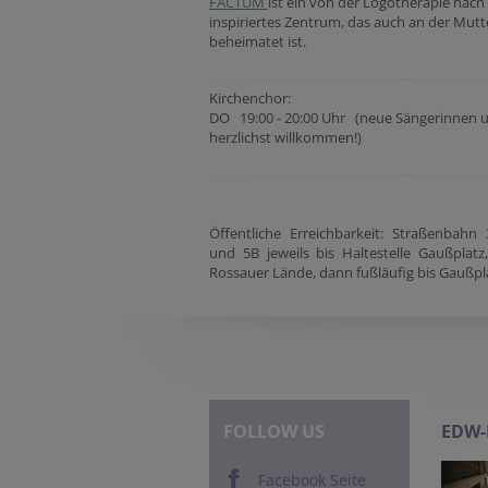
FACTUM
ist ein von der Logotherapie nach 
inspiriertes Zentrum, das auch an der Mutt
beheimatet ist.
Kirchenchor:
DO 19:00 - 20:00 Uhr (neue Sängerinnen u
herzlichst willkommen!)
Öffentliche Erreichbarkeit: Straßenbahn
und 5B jeweils bis Haltestelle Gaußplat
Rossauer Lände, dann fußläufig bis Gaußpl
FOLLOW US
EDW
Facebook Seite