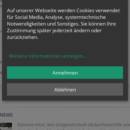
Viktor Frankel
Rosenkranz
ergotteskirche
DI/DO 08:30
Auf unserer Webseite werden Cookies verwendet
SA 18:00
für Social Media, Analyse, systemtechnische
Eucharistische Anbetung
Notwendigkeiten und Sonstiges. Sie können Ihre
Jeden 1. Donnerstag im Monat
Zustimmung später jederzeit ändern oder
nd Sänger sind
zurückziehen.
Beichtgelegenheit
SA 18:00 - 18:20
SO 09:00 - 09:20
und nach persönlicher Vereinbarung.
Weitere Informationen anzeigen
...
 31, Autobus 5A
z, U-Bahn U4 bis
Annehmen
atz.
Ablehnen
AKTUELLES AUS DER ERZDIÖZESE
-NEWS
Extreme Hitze: Wie Zivilgesellschaft Obdachlosenhilfe st