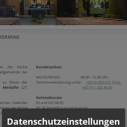
TERMINE
an der Kirche
Kanzleizeiten:
Teilgemeinde der
MO/DI/MI/DO 08.00 - 12.30 Uhr
0 zu Ehren der
Terminvereinbarung unter:
+43 (0) 650 910 16 63
,
 Medaille
(
27.
+43 (0) 1 332 46 85
Gottesdienste
ischen Kalender
DI und DO 08.00
inium der Kirche
MI 18.30 (nicht Juli und August)
(
8.Dezember
)
SA 18.30
Datenschutzeinstellungen
SO 09.30