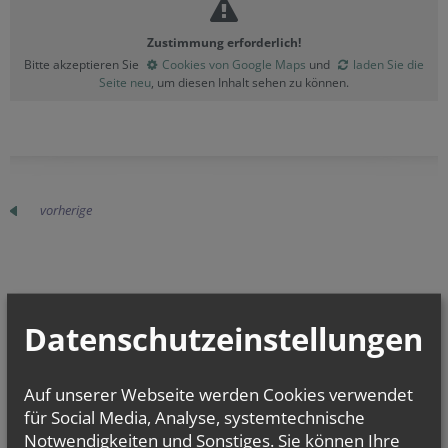
Zustimmung erforderlich!
Bitte akzeptieren Sie
Cookies von Google Maps
und
laden Sie die
Seite neu
, um diesen Inhalt sehen zu können.
vorherige
TERMINE
Datenschutzeinstellungen
Mi.., 02. September 2026 18:00
Gemeinsame PGR Sitzung mit St. Josef zu...
Auf unserer Webseite werden Cookies verwendet
für Social Media, Analyse, systemtechnische
Di.., 06. Oktober 2026 17:00
Offene Tankstelle für die Seele
Notwendigkeiten und Sonstiges. Sie können Ihre