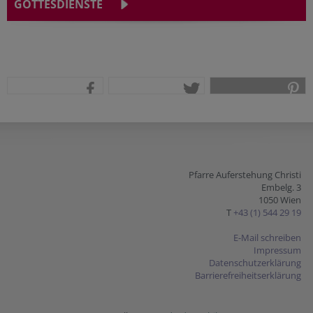
GOTTESDIENSTE
teilen
tweet
pin it
Pfarre Auferstehung Christi
Embelg. 3
1050 Wien
T
+43 (1) 544 29 19
E-Mail schreiben
Impressum
Datenschutzerklärung
Barrierefreiheitserklärung