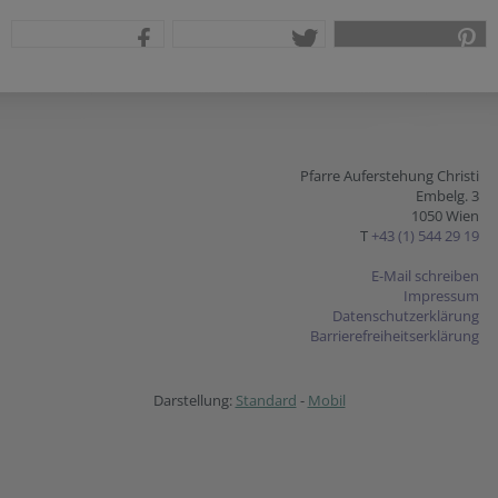
teilen
tweet
pin it
Pfarre Auferstehung Christi
Embelg. 3
1050 Wien
T
+43 (1) 544 29 19
E-Mail schreiben
Impressum
Datenschutzerklärung
Barrierefreiheitserklärung
Darstellung:
Standard
-
Mobil