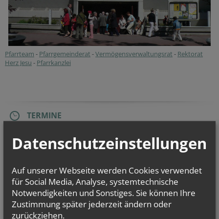
Pfarrteam
-
Pfarrgemeinderat
-
Vermögensverwaltungsrat
-
Rektorat
Herz Jesu
-
Pfarrkanzlei
TERMINE
Mi.., 02. September 2026 18:00
Datenschutzeinstellungen
Gemeinsame PGR Sitzung mit St. Josef zu...
Di.., 06. Oktober 2026 17:00
Offene Tankstelle für die Seele
Auf unserer Webseite werden Cookies verwendet
für Social Media, Analyse, systemtechnische
Di.., 03. November 2026 17:00
Notwendigkeiten und Sonstiges. Sie können Ihre
Offene Tankstelle für die Seele
Zustimmung später jederzeit ändern oder
zurückziehen.