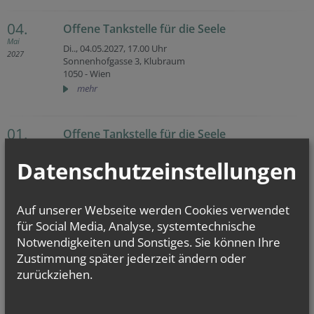
04.
Offene Tankstelle für die Seele
Mai
Di.., 04.05.2027,
17.00 Uhr
2027
Sonnenhofgasse 3, Klubraum
1050 - Wien
mehr
01.
Offene Tankstelle für die Seele
Juni
Di.., 01.06.2027,
17.00 Uhr
2027
Datenschutzeinstellungen
Sonnenhofgasse 3, Klubraum
1050 - Wien
mehr
Auf unserer Webseite werden Cookies verwendet
für Social Media, Analyse, systemtechnische
06.
Offene Tankstelle für die Seele
Notwendigkeiten und Sonstiges. Sie können Ihre
Juli
Zustimmung später jederzeit ändern oder
Di.., 06.07.2027,
17.00 Uhr
2027
Sonnenhofgasse 3, Klubraum
zurückziehen.
1050 - Wien
mehr