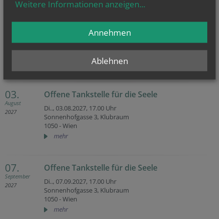
Weitere Informationen anzeigen
...
06.
Offene Tankstelle für die Seele
Juli
Annehmen
Di.., 06.07.2027,
17.00 Uhr
2027
Sonnenhofgasse 3, Klubraum
1050 - Wien
Ablehnen
mehr
03.
Offene Tankstelle für die Seele
August
Di.., 03.08.2027,
17.00 Uhr
2027
Sonnenhofgasse 3, Klubraum
1050 - Wien
mehr
07.
Offene Tankstelle für die Seele
September
Di.., 07.09.2027,
17.00 Uhr
2027
Sonnenhofgasse 3, Klubraum
1050 - Wien
mehr